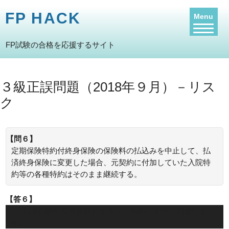
FP HACK
Menu
FP試験の合格を応援するサイト
３級正誤問題（2018年９月）－リス
ク
【問６】
定期保険特約付終身保険の保険料の払込みを中止して、払
済終身保険に変更した場合、元契約に付加していた入院特
約等の各種特約はそのまま継続する。
【答６】
×：払済保険や延長保険にすると、特約はすべて消滅しま
す。