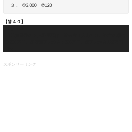
３．
①3,000 ②120
【答４０】
正解：３
自賠責保険の支払限度額は、被害者１人あたり、死亡の場合
3,000万円、高度障害の場合4,000万円、傷害の場合120万円
です。
スポンサーリンク