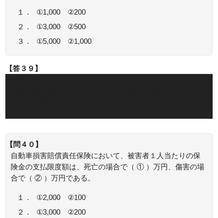
１．
①1,000 ②200
２．
①3,000 ②500
３．
①5,000 ②1,000
【答３９】
正解：３
地震保険の保険金額の上限は、火災保険の保険金額の30～
50％の範囲内で、建物は5,000万円まで、家財は1,000万円ま
でです。
【問４０】
自動車損害賠償責任保険において、被害者１人当たりの保
険金の支払限度額は、死亡の場合で（ ① ）万円、傷害の場
合で（ ② ）万円である。
１．
①2,000 ②100
２．
①3,000 ②200