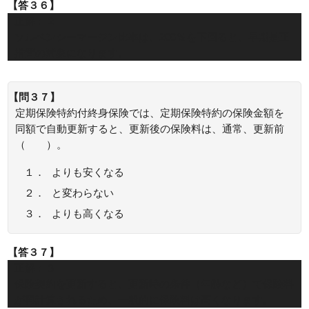
【答３６】
正解：２
ソルベンシーマージン比率は、200％を下回ると、早期是正
措置の対象になります。
【問３７】
定期保険特約付終身保険では、定期保険特約の保険金額を
同額で自動更新すると、更新後の保険料は、通常、更新前
（ ）。
１．
よりも安くなる
２．
と変わらない
３．
よりも高くなる
【答３７】
正解：３
保険契約を更新すると、更新時の条件（年齢など）で保険料
が再計算されるため、一般的に保険料は高くなります。