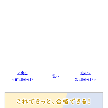
＜戻る
進む＞
一覧へ
＜前回同分野
次回同分野＞