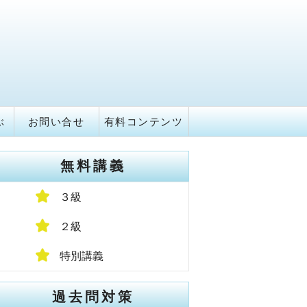
ぶ
お問い合せ
有料コンテンツ
無料講義
３級
２級
特別講義
過去問対策