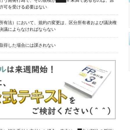
行う開発行為で、その規模が
1,000
㎡未満であるものは、原
許可を受ける必要はない
所有法）において、規約の変更は、区分所有者および議決権
決議によらなければならない
取得した場合には課されない