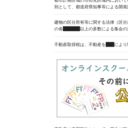
都市計画区域の市街化区域内において
則として、都道府県知事等による開発
建物の区分所有等に関する法律（区分
の各
４分の３
以上の多数による集会の
不動産取得税は、不動産を
相続
により