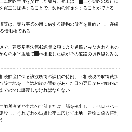
主に解約手付を交付した場合、売主は、
買
主が契約の履行に
を買主に提供することで、契約の解除をすることができる
権等は、専ら事業の用に供する建物の所有を目的とし、存続
る借地権である
道で、建築基準法第42条第２項により道路とみなされるもの
からの水平距離で
２
ｍ後退した線がその道路の境界線とみな
相続財産に係る譲渡所得の課税の特例」（相続税の取得費加
当該土地を、当該相続の開始があった日の翌日から相続税の
までの間に譲渡しなければならない
土地所有者が土地の全部または一部を拠出し、デベロッパー
建設し、それぞれの出資比率に応じて土地・建物に係る権利
う