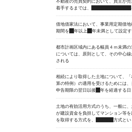
不動産の売買契約において、買主が売
着手するまでは、
受領した手付の倍額
借地借家法において、事業用定期借地
期間を
10
年以上
50
年未満として設定す
都市計画区域内にある幅員４ｍ未満の
については、原則として、その中心線
される
相続により取得した土地について、「
算の特例）の適用を受けるためには、
申告期限の翌日以後
３
年を経過する日
土地の有効活用方式のうち、一般に、
が建設資金を負担してマンション等を
を取得する方式を、
等価交換
方式とい