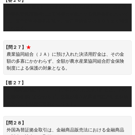
【答２６】
○：国内で事業を行う生命保険会社が破綻した場合、生命保
険契約者保護機構による補償の対象となる保険契約について
は、高予定利率契約を除き、責任準備金等の９０％まで補償
されます。
【問２７】
★
農業協同組合（ＪＡ）に預け入れた決済用貯金は、その金
額の多寡にかかわらず、全額が農水産業協同組合貯金保険
制度による保護の対象となる。
【答２７】
○：農業協同組合（ＪＡ）に預け入れた決済用貯金は、その
金額の多寡にかかわらず、全額が農水産業協同組合貯金保険
制度による保護の対象となります。
【問２８】
外国為替証拠金取引は、金融商品販売法における金融商品