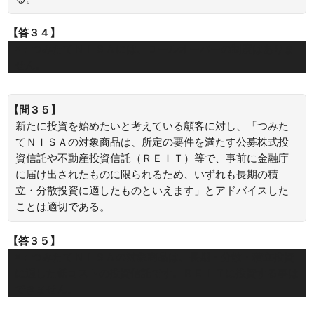
【答３４】
×：つみたてＮＩＳＡには、ロールオーバーの制度はありま
せん。
【問３５】
新たに投資を始めたいと考えている顧客に対し、「つみた
てＮＩＳＡの対象商品は、所定の要件を満たす公募株式投
資信託や不動産投資信託（ＲＥＩＴ）等で、事前に金融庁
に届け出されたものに限られるため、いずれも長期の積
立・分散投資に適したものといえます」とアドバイスした
ことは適切である。
【答３５】
×：つみたてＮＩＳＡの対象商品は、長期・分散・積立投資
に適した低コストの投資信託です。ＲＥＩＴに投資する事は
できません。