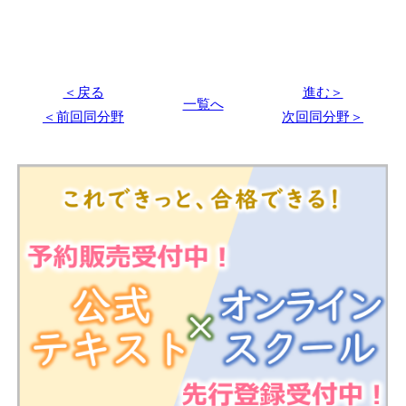
＜戻る
進む＞
一覧へ
＜前回同分野
次回同分野＞