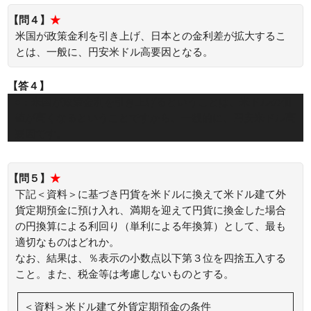
【問４】
★
米国が政策金利を引き上げ、日本との金利差が拡大するこ
とは、一般に、円安米ドル高要因となる。
【答４】
○：米国が政策金利を引き上げるということは、米ドルの価
値が高くなるということですから、一般的に、円安米ドル高
要因です。
【問５】
★
下記＜資料＞に基づき円貨を米ドルに換えて米ドル建て外
貨定期預金に預け入れ、満期を迎えて円貨に換金した場合
の円換算による利回り（単利による年換算）として、最も
適切なものはどれか。
なお、結果は、％表示の小数点以下第３位を四捨五入する
こと。また、税金等は考慮しないものとする。
＜資料＞米ドル建て外貨定期預金の条件