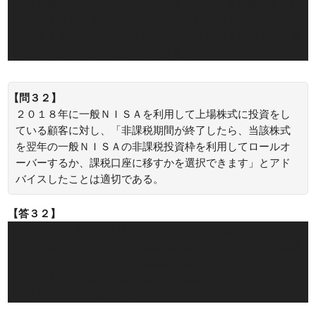
品取引業の内容に関する広告等をする場合、金融商品取引行
為を行うことによる利益の見込みなどについて、著しく事実
に相違する表現をし、または著しく人を誤認させるような表
示をしてはならないとされています。
【問３２】
２０１８年に一般ＮＩＳＡを利用して上場株式に投資をし
ている顧客に対し、「非課税期間が終了したら、当該株式
を翌年の一般ＮＩＳＡの非課税投資枠を利用してロールオ
ーバーするか、課税口座に移すかを選択できます」とアド
バイスしたことは適切である。
【答３２】
○：２０１８年に一般ＮＩＳＡを利用して上場株式に投資を
しているＡさんに対し、「非課税期間が終了したら、当該株
式を翌年の一般ＮＩＳＡの非課税投資枠を利用してロールオ
ーバーするか、課税口座に移すかを選択できます」とアドバ
イスしたことは適切です。