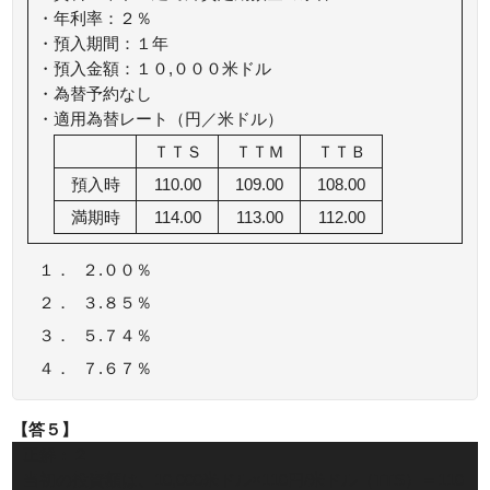
・年利率：２％
・預入期間：１年
・預入金額：１０,０００米ドル
・為替予約なし
・適用為替レート（円／米ドル）
ＴＴＳ
ＴＴＭ
ＴＴＢ
預入時
110.00
109.00
108.00
満期時
114.00
113.00
112.00
１．
２.００％
２．
３.８５％
３．
５.７４％
４．
７.６７％
【答５】
正解：２
当初の投資額は、10,000米ドル×110円/米ドル（TTS）＝110