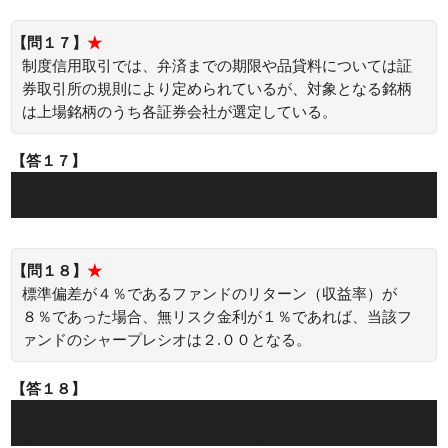
【問１７】
★
制度信用取引では、弁済までの期限や品貸料については証
券取引所の規則により定められているが、対象となる銘柄
は上場銘柄のうち各証券会社が選定している。
【答１７】
×：制度信用取引の対象となる銘柄は、証券取引所が定めて
います。
【問１８】
★
標準偏差が４％であるファンドのリターン（収益率）が
８％であった場合、無リスク金利が１％であれば、当該フ
ァンドのシャープレシオは２.００となる。
【答１８】
×：シャープレシオ＝（リターン－無リスク金利）÷標準偏
差＝(８％－１％)÷４％＝１.７５です。