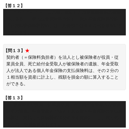
【答１２】
○：２０１２年１月１日以後に締結した生命保険契約の保険
料に係る「一般の生命保険料控除」「個人年金保険料控除」
「介護医療保険料控除」は、所得税では各４万円を限度に控
除されます。
【問１３】
★
契約者（＝保険料負担者）を法人とし被保険者が役員・従
業員全員、死亡給付金受取人が被保険者の遺族、年金受取
人が法人である個人年金保険の支払保険料は、その２分の
１相当額を資産に計上し、残額を損金の額に算入すること
ができる。
【答１３】
×：被保険者が役員・従業員全員、死亡給付金受取人が被保
険者の遺族、年金受取人が法人である個人年金保険の支払保
険料は、支払った保険料の10分の９を資産計上し、残りの
10分の１を損金算入します。