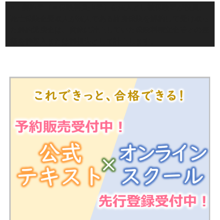
○：契約者（＝保険料負担者）を法人とし被保険者が役員、
死亡保険金受取人が法人である終身保険を解約して受け取っ
た解約返戻金は、資産に計上していた保険料積立金等との差
額を雑収入または雑損失として計上します。