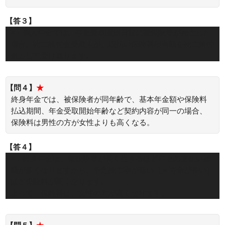
【答３】
×：個人年金では、年金受取開始日前に被保険者が死亡した
場合、死亡給付金受取人が、既払い保険料相当額を死亡給付
金として受け取ります。
【問４】
★
終身年金では、被保険者が同年齢で、基本年金額や保険料
払込期間、年金受取開始年齢など契約内容が同一の場合、
保険料は男性の方が女性よりも高くなる。
【答４】
×：終身年金は、被保険者が長く生きるほど年金の支払い総
額が多くなりますから、予定死亡率が低い（＝寿命が長い）
ほど保険料が高くなります。
よって、保険料は、女性の方が高くなります。