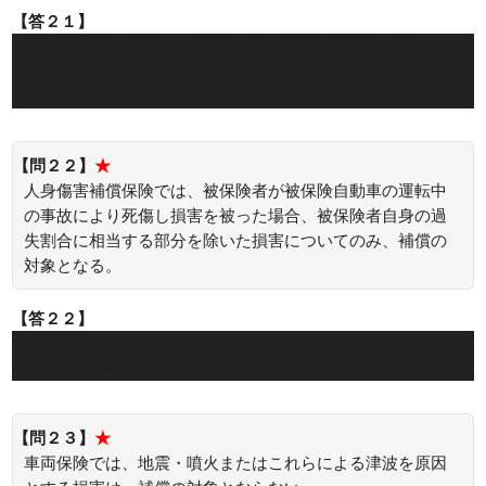
【答２１】
○：対物賠償保険では、被保険者が被保険自動車を運転中に
他人の自動車に誤って追突し、相手車両の損害に対して法律
上の損害賠償責任を負った場合、補償の対象となります。
【問２２】
★
人身傷害補償保険では、被保険者が被保険自動車の運転中
の事故により死傷し損害を被った場合、被保険者自身の過
失割合に相当する部分を除いた損害についてのみ、補償の
対象となる。
【答２２】
×：人身傷害補償保険は、被保険者自身の過失割合を問わ
ず、決められた金額が支払われます。
【問２３】
★
車両保険では、地震・噴火またはこれらによる津波を原因