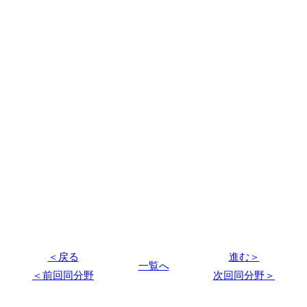
＜戻る
進む＞
一覧へ
＜前回同分野
次回同分野＞