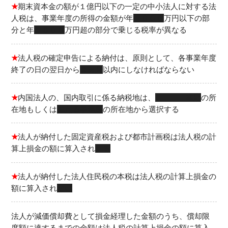
★
期末資本金の額が１億円以下の一定の中小法人に対する法
人税は、事業年度の所得の金額が年
８００
万円以下の部
分と年
８００
万円超の部分で乗じる税率が異なる
★
法人税の確定申告による納付は、原則として、各事業年度
終了の日の翌日から
２ヵ月
以内にしなければならない
★
内国法人の、国内取引に係る納税地は、
本店
の所
在地もしくは
主たる事務所
の所在地から選択する
★
法人が納付した固定資産税および都市計画税は法人税の計
算上損金の額に算入され
る
★
法人が納付した法人住民税の本税は法人税の計算上損金の
額に算入され
ない
法人が減価償却費として損金経理した金額のうち、償却限
度額に達するまでの金額は法人税の計算上損金の額に算入