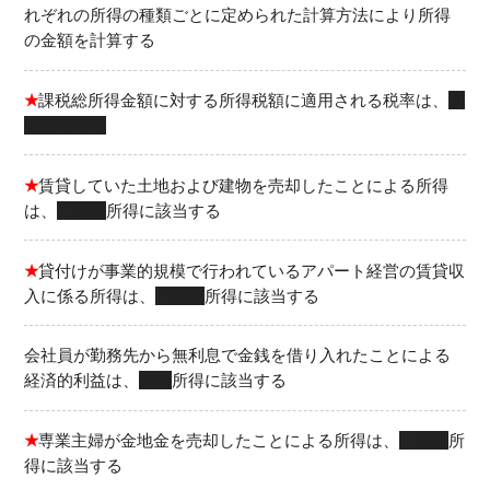
れぞれの所得の種類ごとに定められた計算方法により所得
の金額を計算する
★
課税総所得金額に対する所得税額に適用される税率は、
超
過累進税率
★
賃貸していた土地および建物を売却したことによる所得
は、
譲渡
所得に該当する
★
貸付けが事業的規模で行われているアパート経営の賃貸収
入に係る所得は、
不動産
所得に該当する
会社員が勤務先から無利息で金銭を借り入れたことによる
経済的利益は、
給与
所得に該当する
★
専業主婦が金地金を売却したことによる所得は、
譲渡
所
得に該当する