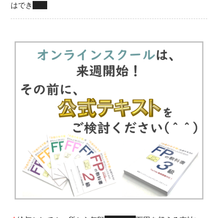
はでき
ない