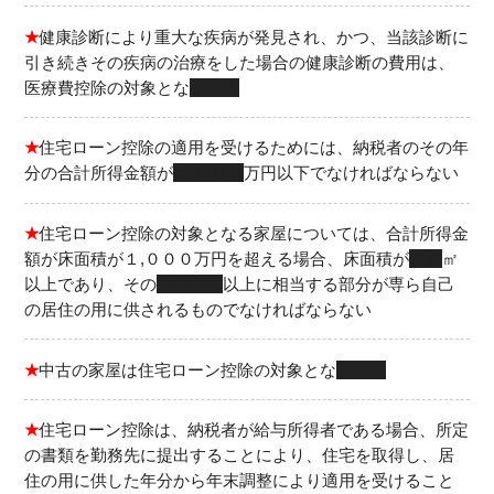
★
健康診断により重大な疾病が発見され、かつ、当該診断に
引き続きその疾病の治療をした場合の健康診断の費用は、
医療費控除の対象とな
る
★
住宅ローン控除の適用を受けるためには、納税者のその年
分の合計所得金額が
３,０００
万円以下でなければならない
★
住宅ローン控除の対象となる家屋については、合計所得金
額が床面積が１,０００万円を超える場合、床面積が
５０
㎡
以上であり、その
２分の１
以上に相当する部分が専ら自己
の居住の用に供されるものでなければならない
★
中古の家屋は住宅ローン控除の対象とな
る
★
住宅ローン控除は、納税者が給与所得者である場合、所定
の書類を勤務先に提出することにより、住宅を取得し、居
住の用に供した年分から年末調整により適用を受けること