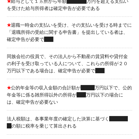
★
給与として１ヵ所から年額
２,０００
万円を超える支払い
を受けた給与所得者は確定申告が必要である
★
退職一時金の支払いを受け、その支払いを受ける時までに
「退職所得の受給に関する申告書」を提出している者は、
確定申告が必要で
ない
同族会社の役員で、その法人から不動産の賃貸料や貸付金
の利子を受け取っている人について、これらの所得が２０
万円以下である場合は、確定申告が必要で
ある
★
公的年金等の収入金額の合計額が
４００
万円以下で、公的
年金等に係る雑所得以外の所得が
２０
万円以下の場合に
は、確定申告が必要ない
法人税額は、各事業年度の確定した決算に基づく
所
得
の額に税率を乗じて算出される