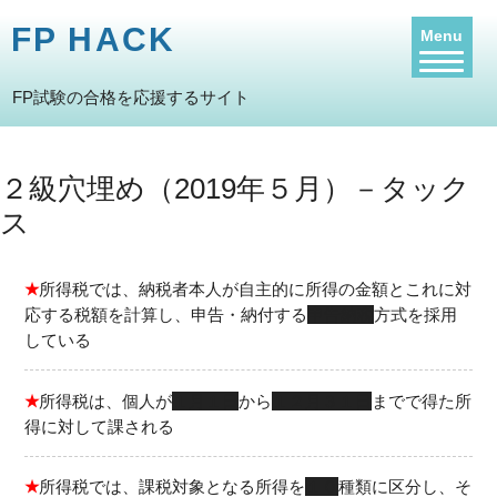
FP HACK
Menu
FP試験の合格を応援するサイト
２級穴埋め（2019年５月）－タック
ス
★
所得税では、納税者本人が自主的に所得の金額とこれに対
応する税額を計算し、申告・納付する
申告納税
方式を採用
している
★
所得税は、個人が
１月１日
から
１２月３１日
までで得た所
得に対して課される
★
所得税では、課税対象となる所得を
１０
種類に区分し、そ