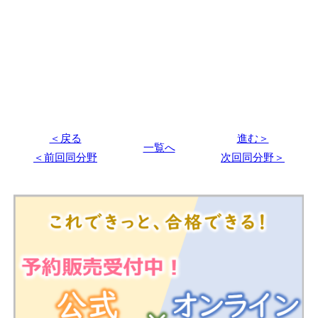
＜戻る
進む＞
一覧へ
＜前回同分野
次回同分野＞