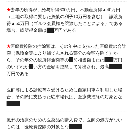
★
去年の所得が、給与所得600万円、不動産所得▲40万円
（土地の取得に要した負債の利子10万円を含む）、譲渡所
得▲50万円（ゴルフ会員権を譲渡したことによる）である
場合、総所得金額は
570
万円である
★
医療費控除の控除額は、その年中に支払った医療費の合計
額（保険金等により補てんされる部分の金額を除く）か
ら、その年分の総所得金額等の
５
％相当額または
１０
万円
のいずれか
低
い方の金額を控除して算出され、最高
２００
万円である
医師等による診療等を受けるために自家用車を利用した場
合、その際に支払った駐車場代は、医療費控除の対象とな
らない
風邪の治療のための医薬品の購入費で、医師の処方がない
ものは、医療費控除の対象とな
る