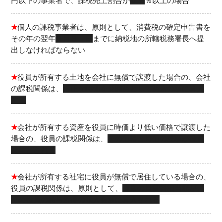
円以下の事業者で、課税売上割合が
９５
％以上の場合
★
個人の課税事業者は、原則として、消費税の確定申告書を
その年の翌年
３月３１日
までに納税地の所轄税務署長へ提
出しなければならない
★
役員が所有する土地を会社に無償で譲渡した場合の、会社
の課税関係は、
適正な時価を受贈益として益金の額に算入
する
★
会社が所有する資産を役員に時価より低い価格で譲渡した
場合の、役員の課税関係は、
その価格と時価の差額が役員
給与とされる
★
会社が所有する社宅に役員が無償で居住している場合の、
役員の課税関係は、原則として、
通常の賃貸料相当額が、
その役員の給与所得の収入金額に算入される