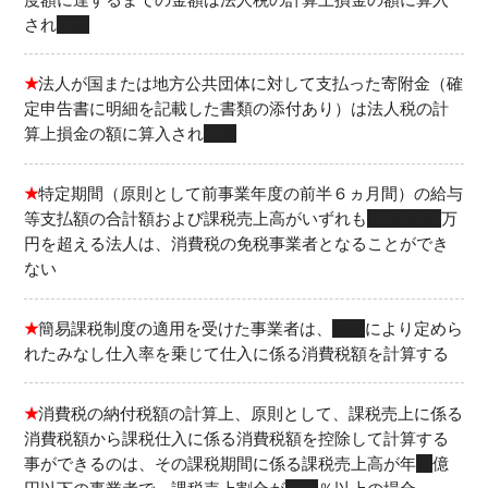
され
る
★
法人が国または地方公共団体に対して支払った寄附金（確
定申告書に明細を記載した書類の添付あり）は法人税の計
算上損金の額に算入され
る
★
特定期間（原則として前事業年度の前半６ヵ月間）の給与
等支払額の合計額および課税売上高がいずれも
１,０００
万
円を超える法人は、消費税の免税事業者となることができ
ない
★
簡易課税制度の適用を受けた事業者は、
業種
により定めら
れたみなし仕入率を乗じて仕入に係る消費税額を計算する
★
消費税の納付税額の計算上、原則として、課税売上に係る
消費税額から課税仕入に係る消費税額を控除して計算する
事ができるのは、その課税期間に係る課税売上高が年
５
億