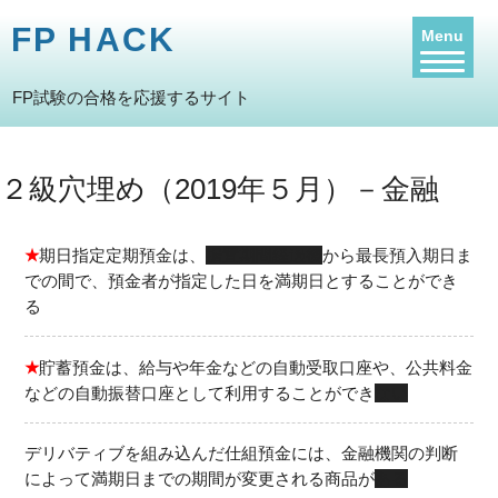
FP HACK
Menu
FP試験の合格を応援するサイト
２級穴埋め（2019年５月）－金融
★
期日指定定期預金は、
据置期間経過後
から最長預入期日ま
での間で、預金者が指定した日を満期日とすることができ
る
★
貯蓄預金は、給与や年金などの自動受取口座や、公共料金
などの自動振替口座として利用することができ
ない
デリバティブを組み込んだ仕組預金には、金融機関の判断
によって満期日までの期間が変更される商品が
ある