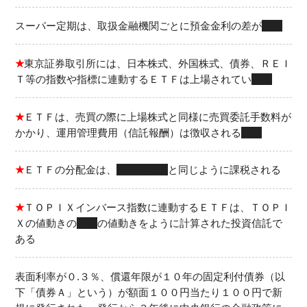
スーパー定期は、取扱金融機関ごとに預金金利の差が
ある
★
東京証券取引所には、日本株式、外国株式、債券、ＲＥＩ
Ｔ等の指数や指標に連動するＥＴＦは上場されてい
る
★
ＥＴＦは、売買の際に上場株式と同様に売買委託手数料が
かかり、運用管理費用（信託報酬）は徴収される
る
★
ＥＴＦの分配金は、
株式の配当
と同じように課税される
★
ＴＯＰＩＸインバース指数に連動するＥＴＦは、ＴＯＰＩ
Ｘの値動きの
逆
の値動きをように計算された投資信託で
ある
表面利率が０.３％、償還年限が１０年の固定利付債券（以
下「債券Ａ」という）が額面１００円当たり１００円で新