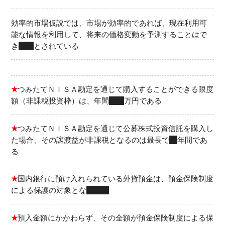
効率的市場仮説では、市場が効率的であれば、現在利用可
能な情報を利用して、将来の価格変動を予測することはで
き
ない
とされている
★
つみたてＮＩＳＡ勘定を通じて購入することができる限度
額（非課税投資枠）は、年間
４０
万円である
★
つみたてＮＩＳＡ勘定を通じて公募株式投資信託を購入し
た場合、その譲渡益が非課税となるのは最長で
20
年間であ
る
★
国内銀行に預け入れられている外貨預金は、預金保険制度
による保護の対象とな
らない
★
預入金額にかかわらず、その全額が預金保険制度による保