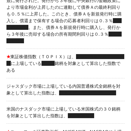
規に発行された。発行から３年後に中央銀行の金融政策に
より市場金利が上昇したのに連動して債券Ａの最終利回り
も０.５％に上昇した。このとき、債券Ａを新規発行時に購
入し、償還まで保有する場合の応募者利回りは０.３％
で
変わらない
。また、債券Ａを新規発行時に購入し、発行か
ら３年後に売却する場合の所有期間利回りは０.３％
よりも
低くなる
★
東証株価指数（ＴＯＰＩＸ）は、
東京証券取引所市場第一
部
に上場している
全
銘柄を対象として算出した指数で
ある
ジャスダック市場に上場している内国普通株式全銘柄を対
象として算出した指数は、
ジャスダック・インデックス
米国のナスダック市場に上場している米国株式の３０銘柄
を対象として算出した指数は、
ダウ平均株価