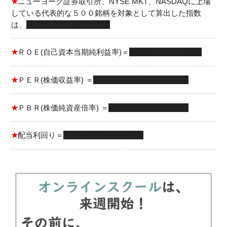
★
ニューヨーク証券取引所、NYSE MKT、NASDAQに上場
している代表的な５００銘柄を対象として算出した指数
は、
Ｓ＆Ｐ５００種株価指数
★
ＲＯＥ(自己資本当期純利益率)＝
当期純利益÷自己資本
★
ＰＥＲ(株価収益率) ＝
株価÷１株当たり当期純利益
★
ＰＢＲ(株価純資産倍率) ＝
株価÷１株当たり純資産
★
配当利回り＝
１株当たり配当金÷株価