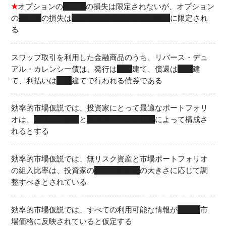
★
オプションの
売り手
の損失は限定されないが、オプション
の
買い手
の損失は
プレミアム（オプション料）
に限定され
る
スワップ取引を利用した金融商品のうち、リバース・デュ
アル・カレンシー債は、発行は
円
建て、償還は
円
建
て、利払いは
外貨
建てで行われる債券である
効率的市場仮説では、投資家にとって最適なポートフォリ
オは、
無リスク資産
と
市場ポートフォリオ
によって構成さ
れるとする
効率的市場仮説では、無リスク資産と市場ポートフォリオ
の組入比率は、投資家の
リスク許容度
の大きさに応じて調
整すべきとされている
効率的市場仮説では、すべての利用可能な情報が
完全に
市
場価格に反映されていると仮定する