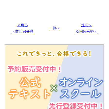
＜戻る
進む＞
一覧へ
＜前回同分野
次回同分野＞