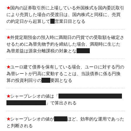
★
国内の証券取引所に上場している外国株式を国内委託取引
により売買した場合の受渡日は、国内株式と同様に、売買
の約定日から起算して
３
営業日目となる
★
外貨定期預金の預入時に満期日の円貨での受取額を確定さ
せるために為替先物予約を締結した場合、満期時に生じた
為替差益は源泉分離課税の対象とな
る
★
ユーロ建て債券を保有している場合、ユーロに対する円の
為替レートが円高に変動することは、当該債券に係る円換
算の投資利回りの
低下
要因となる
★
シャープレシオの値は「
(実績収益率－無リスク金利)÷実
績収益率の標準偏差
」で算出される
★
シャープレシオの値が
大きい
ほど、効率的な運用であった
と判断される