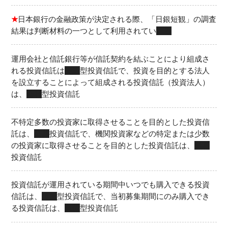
★
日本銀行の金融政策が決定される際、「日銀短観」の調査
結果は判断材料の一つとして利用されてい
る
運用会社と信託銀行等が信託契約を結ぶことにより組成さ
れる投資信託は
契約
型投資信託で、投資を目的とする法人
を設立することによって組成される投資信託（投資法人）
は、
会社
型投資信託
不特定多数の投資家に取得させることを目的とした投資信
託は、
公募
投資信託で、機関投資家などの特定または少数
の投資家に取得させることを目的とした投資信託は、
私募
投資信託
投資信託が運用されている期間中いつでも購入できる投資
信託は、
追加
型投資信託で、当初募集期間にのみ購入でき
る投資信託は、
単位
型投資信託