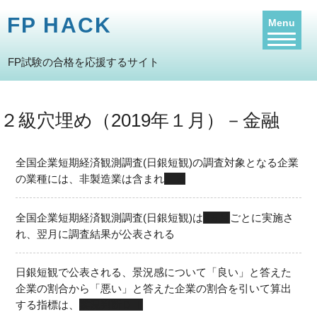
FP HACK
Menu
FP試験の合格を応援するサイト
２級穴埋め（2019年１月）－金融
全国企業短期経済観測調査(日銀短観)の調査対象となる企業
の業種には、非製造業は含まれ
る
全国企業短期経済観測調査(日銀短観)は
3ヵ月
ごとに実施さ
れ、翌月に調査結果が公表される
日銀短観で公表される、景況感について「良い」と答えた
企業の割合から「悪い」と答えた企業の割合を引いて算出
する指標は、
業況判断ＤＩ