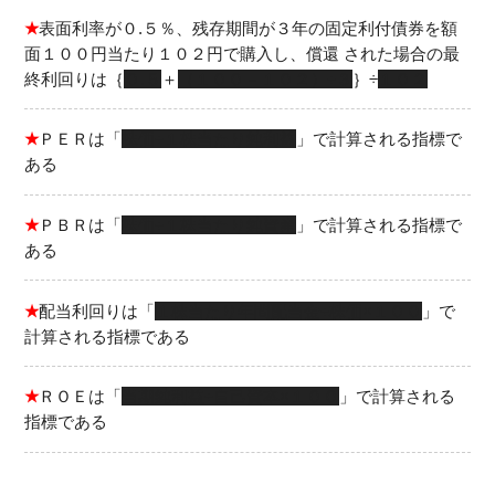
★
表面利率が０.５％、残存期間が３年の固定利付債券を額
面１００円当たり１０２円で購入し、償還 された場合の最
終利回りは｛
０.５
＋
（１００－１０２）÷３
｝÷
１０２
★
ＰＥＲは「
株価÷１株当たり純利益
」で計算される指標で
ある
★
ＰＢＲは「
株価÷１株当たり純資産
」で計算される指標で
ある
★
配当利回りは「
１株当たり年間配当金÷株価×１００
」で
計算される指標である
★
ＲＯＥは「
当期純利益÷自己資本×１００
」で計算される
指標である