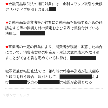
★
金融商品取引法の適用対象には、金利スワップ取引や天候
デリバティブ取引も含まれ
る
★
金融商品販売業者等が顧客に金融商品を販売するための勧
誘をする際の勧誘方針の策定および公表は義務付けている
法律は、
金融商品販売法
★
事業者の一定の行為により、消費者が誤認・困惑した場合
について、消費者契約の申込み・承諾の意思表示を取り消
すことができる旨を定めている法律は、
消費者契約法
犯罪収益移転防止法では、銀行等の特定事業者が法人顧客
と取引を行う場合、原則として、
法人の実質的支配者
およ
び
取引担当者
双方の
本人特定事項
の確認が必要となる
スポンサーリンク