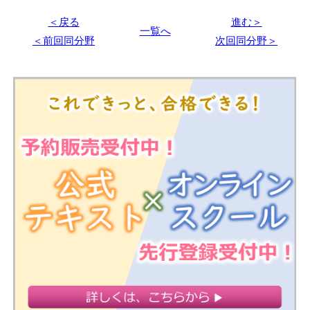
＜戻る
進む＞
一覧へ
＜前回同分野
次回同分野＞