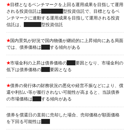
★
目標となるベンチマークを上回る運用成果を目指して運用
される投資信託は
アクティブ
型投資信託で、目標となるベ
ンチマークに連動する運用成果を目指して運用される投資
信託は、
パッシブ
型投資信託
★
国内景気が好況で国内物価が継続的に上昇傾向にある局面
では、債券価格は
下落
する傾向がある
★
市場金利の上昇は債券価格の
下落
要因となり、市場金利の
低下は債券価格の
上昇
要因となる
★
債券の発行体の財務状況の悪化や経営不振などにより、償
還や利払い等が履行されない可能性が高まると、当該債券
の市場価格は
下落
する傾向がある
債券を償還日の直前に売却した場合、売却価格が額面価格
を下回る可能性は
ある