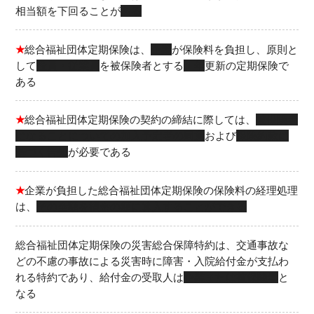
相当額を下回ることが
ある
★
総合福祉団体定期保険は、
企業
が保険料を負担し、原則と
して
役員・従業員
を被保険者とする
１年
更新の定期保険で
ある
★
総合福祉団体定期保険の契約の締結に際しては、
被保険者
になることについての加入予定者の同意
および
保険約款に
基づく告知
が必要である
★
企業が負担した総合福祉団体定期保険の保険料の経理処理
は、
その全額を損金の額に算入することができる
総合福祉団体定期保険の災害総合保障特約は、交通事故な
どの不慮の事故による災害時に障害・入院給付金が支払わ
れる特約であり、給付金の受取人は
企業または被保険者
と
なる