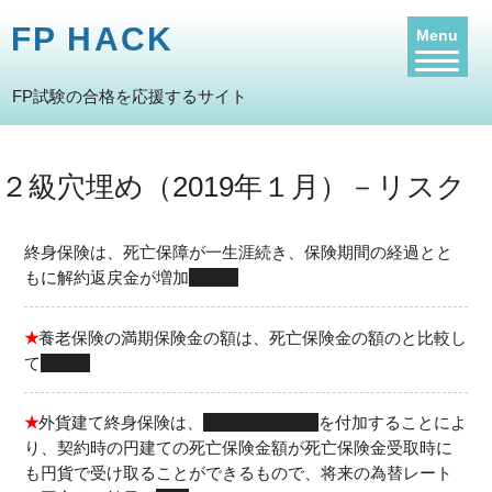
FP HACK
Menu
FP試験の合格を応援するサイト
２級穴埋め（2019年１月）－リスク
終身保険は、死亡保障が一生涯続き、保険期間の経過とと
もに解約返戻金が増加
する
★
養老保険の満期保険金の額は、死亡保険金の額のと比較し
て
等しい
★
外貨建て終身保険は、
円換算支払特約
を付加することによ
り、契約時の円建ての死亡保険金額が死亡保険金受取時に
も円貨で受け取ることができるもので、将来の為替レート