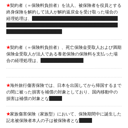
★
契約者（＝保険料負担者）を法人、被保険者を役員とする
終身保険を解約して法人が解約返戻金を受け取った場合の
経理処理は、
解約返戻金の額と資産計上していた額（取り
崩した資産の額）との差額を雑収入または雑損失として益
金または損金の額に算入する
★
契約者（＝保険料負担者）、死亡保険金受取人および満期
保険金受取人が法人である養老保険の保険料を支払った場
合の経理処理は、
全額を資産に計上する
★
海外旅行傷害保険では、日本を出国してから帰国するまで
の間に被った損害を補償の対象としており、国内移動中の
損害は補償の対象とな
る
★
家族傷害保険（家族型）において、保険期間中に誕生した
記名被保険者本人の子は被保険者とな
る