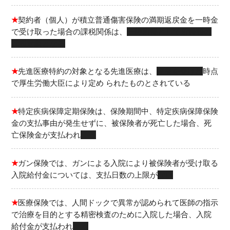
★
契約者（個人）が積立普通傷害保険の満期返戻金を一時金
で受け取った場合の課税関係は、
一時所得として所得税の
課税対象となる
★
先進医療特約の対象となる先進医療は、
療養を受けた
時点
で厚生労働大臣により定め られたものとされている
★
特定疾病保障定期保険は、保険期間中、特定疾病保障保険
金の支払事由が発生せずに、被保険者が死亡した場合、死
亡保険金が支払われ
る
★
ガン保険では、ガンによる入院により被保険者が受け取る
入院給付金については、支払日数の上限が
ない
★
医療保険では、人間ドックで異常が認められて医師の指示
で治療を目的とする精密検査のために入院した場合、入院
給付金が支払われ
る