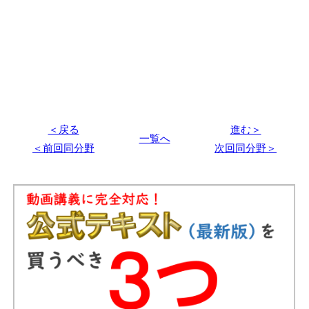
＜戻る
進む＞
一覧へ
＜前回同分野
次回同分野＞