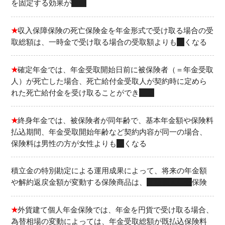
を固定する効果が
ない
★
収入保障保険の死亡保険金を年金形式で受け取る場合の受
取総額は、一時金で受け取る場合の受取額よりも
多
くなる
★
確定年金では、年金受取開始日前に被保険者（＝年金受取
人）が死亡した場合、死亡給付金受取人が契約時に定めら
れた死亡給付金を受け取ることができ
る
★
終身年金では、被保険者が同年齢で、基本年金額や保険料
払込期間、年金受取開始年齢など契約内容が同一の場合、
保険料は男性の方が女性よりも
安
くなる
積立金の特別勘定による運用成果によって、将来の年金額
や解約返戻金額が変動する保険商品は、
変額個人年金
保険
★
外貨建て個人年金保険では、年金を円貨で受け取る場合、
為替相場の変動によっては、年金受取総額が既払込保険料