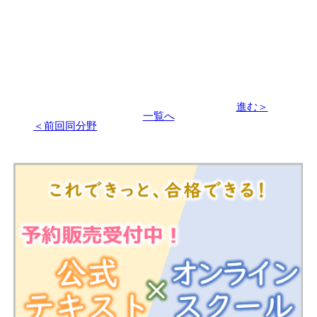
進む＞
一覧へ
＜前回同分野