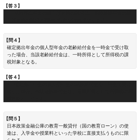
【答３】
○：老齢厚生年金の繰上げ支給の請求は、老齢基礎年金の繰
上げ支給の請求と同時に行わなければなりません。
【問４】
確定拠出年金の個人型年金の老齢給付金を一時金で受け取
った場合、当該老齢給付金は、一時所得として所得税の課
税対象となる。
【答４】
×：確定拠出年金の個人型年金の老齢給付金を一時金で受け
取った場合、当該老齢給付金は、退職所得として所得税の課
税対象となります。
【問５】
日本政策金融公庫の教育一般貸付（国の教育ローン）の使
途は、入学金や授業料といった学校に直接支払うものに限