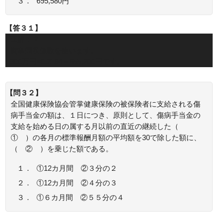
３．
695,580円
【答３１】
正解：２
資本回収係数を使います。
300万円×0.2184＝655,200円です。
【問３２】
全国健康保険協会管掌健康保険の被保険者に支給される傷
病手当金の額は、１日につき、原則として、傷病手当金の
支給を始める日の属する月以前の直近の継続した（
① ）の各月の標準報酬月額の平均額を30で除した額に、
（ ② ）を乗じた額である。
１．
①12カ月間 ②３分の２
２．
①12カ月間 ②４分の３
３．
①６カ月間 ②５５分の４