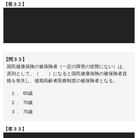
【答３２】
正解：１
傷病手当金における標準報酬日額は、傷病手当金の支給を始
める日の属する月以前の直近の継続した１年間の各月の標準
報酬月額の平均額を30で割ったものに、３分の２をかけて
求めます。
【問３３】
国民健康保険の被保険者（一定の障害の状態にない）は、
原則として、（ ）になると国民健康保険の被保険者資
格を喪失し、後期高齢者医療制度の被保険者となる。
１．
65歳
２．
70歳
３．
75歳
【答３３】
正解：３