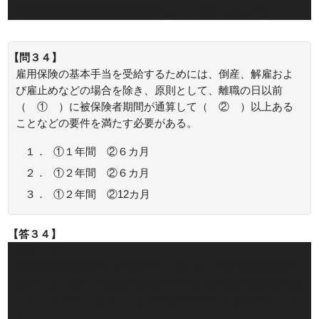
後期高齢者医療制度の被保険者は、75歳以上の人です。
【問３４】
雇用保険の基本手当を受給するためには、倒産、解雇およ
び雇止めなどの場合を除き、原則として、離職の日以前
（ ① ）に被保険者期間が通算して（ ② ）以上ある
ことなどの要件を満たす必要がある。
１．
①１年間 ②６カ月
２．
①２年間 ②６カ月
３．
①２年間 ②12カ月
【答３４】
正解：３
雇用保険の基本手当を受給するためには、特定受給資格者に
該当しない場合、離職の日以前２年間に被保険者期間が通算
して12 ヵ月以上あることなどの要件を満たす必要がありま
す。