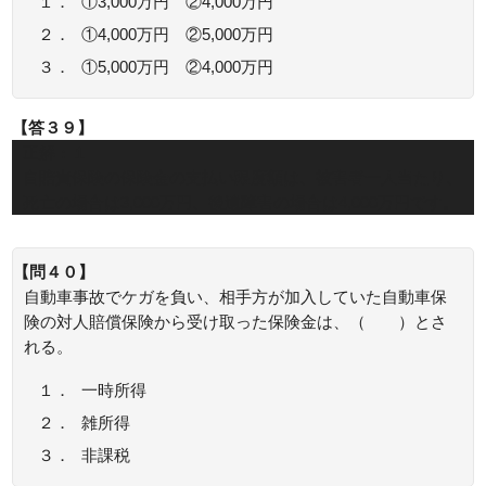
１．
①3,000万円 ②4,000万円
２．
①4,000万円 ②5,000万円
３．
①5,000万円 ②4,000万円
【答３９】
正解：１
自賠責保険の保険金の支払い限度額は、被害者一人当たり、
死亡の場合は3,000万円、後遺障害の場合は4,000万円です。
【問４０】
自動車事故でケガを負い、相手方が加入していた自動車保
険の対人賠償保険から受け取った保険金は、（ ）とさ
れる。
１．
一時所得
２．
雑所得
３．
非課税