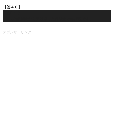
【答４０】
正解：３
対人賠償保険から受け取った保険金は非課税です。
スポンサーリンク