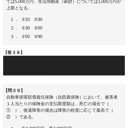
ては5,000万円、生活用動産（家財）については1,000万円が
上限となる。
１．
①10 ②30
２．
①30 ②50
３．
①50 ②90
【答３８】
正解：２
地震保険の保険金額は、火災保険の保険金額の30％～50％
の範囲内で設定します。
【問３９】
自動車損害賠償責任保険（自賠責保険）において、被害者
１人当たりの保険金の支払限度額は、死亡の場合で（
① ）、後遺障害の場合は障害の程度に応じて最高で（
② ）である。