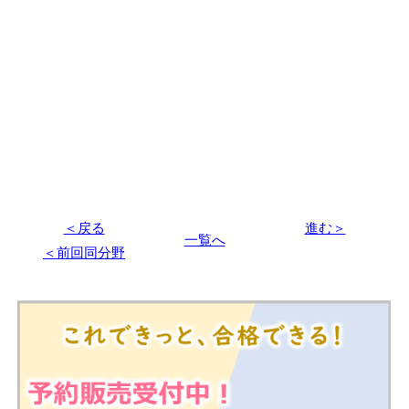
＜戻る
進む＞
一覧へ
＜前回同分野