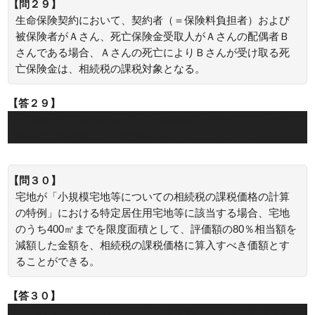
【問２９】
生命保険契約において、契約者（＝保険料負担者）および
被保険者がＡさん、死亡保険金受取人がＡさんの配偶者Ｂ
さんである場合、Ａさんの死亡によりＢさんが受け取る死
亡保険金は、相続税の課税対象となる。
【答２９】
○：契約者（保険料負担者）と被保険者が同一である生命保
険の死亡保険金は、相続税の課税対象になります。
【問３０】
宅地が「小規模宅地等についての相続税の課税価格の計算
の特例」における特定居住用宅地等に該当する場合、宅地
のうち400㎡までを限度面積として、評価額の80％相当額を
減額した金額を、相続税の課税価格に算入すべき価額とす
ることができる。
【答３０】
×：特定居住用宅地等は、330㎡まで80％評価減されます。