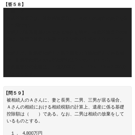
【答５８】
正解：２
具体的遺留分は、抽象的遺留分に、その人の法定相続分を乗
じた額です。
相続人が直系尊属のみである場合を除き、抽象的遺留分の金
額は、遺留分算定の基礎となる財産の価格の２分の１であ
り、
相続人が、配偶者相続人と第２順位の血族相続人である場
合、配偶者相続人の法定相続分は２分の１ですから、
妻の遺留分の金額は、１億2,000万円×１/２×１/２＝3,000万
円となります。
【問５９】
被相続人のＡさんに、妻と長男、二男、三男が居る場合、
Ａさんの相続における相続税額の計算上、遺産に係る基礎
控除額は（ ）である。なお、二男は相続の放棄をして
いるものとする。
１．
4,800万円