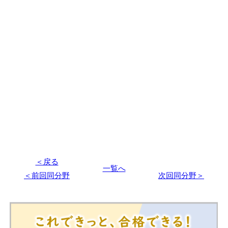
＜戻る
一覧へ
＜前回同分野
次回同分野＞