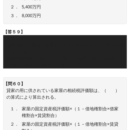
２．
5,400万円
３．
8,000万円
【答５９】
正解：２
法定相続人の数は、放棄をした人を含めますから、本問の場
合４人です。
基礎控除の額＝3,000万円＋600万円×法定相続人＝3,000万円
＋600万円×４＝5,400万円です。
【問６０】
貸家の用に供されている家屋の相続税評価額は、（ ）
の算式により算出される。
１．
家屋の固定資産税評価額×（１－借地権割合×借家
権割合×賃貸割合）
２．
家屋の固定資産税評価額×（１－借地権割合×賃貸