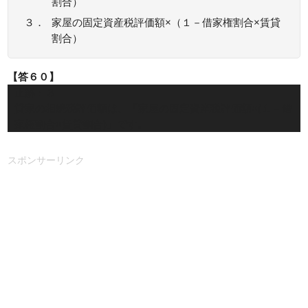
割合）
３．
家屋の固定資産税評価額×（１－借家権割合×賃貸
割合）
【答６０】
正解：３
貸家の相続税評価額は、「家屋の固定資産税評価額×(１－借
家権割合×賃貸割合)」です。
スポンサーリンク