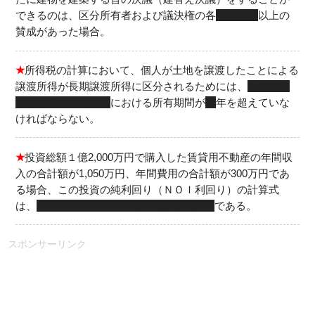
できるのは、区分所有者および議決権の各
５分の４
以上の
賛成があった場合。
★
所得税の計算において、個人が土地を譲渡したことによる
譲渡所得が長期譲渡所得に区分されるためには、
土地を譲
渡した年の１月１日
における所有期間が
５
年を超えていな
ければならない。
★
投資総額１億2,000万円で購入した賃貸用不動産の年間収
入の合計額が1,050万円、年間費用の合計額が300万円であ
る場合、この投資の純利回り（ＮＯＩ利回り）の計算式
は、
(1,050万円－300万円)÷１億2,000万円
である。
スポンサーリンク