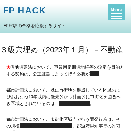
FP HACK
Menu
FP試験の合格を応援するサイト
３級穴埋め（2023年１月）－不動産
★
借地借家法において、事業用定期借地権等の設定を目的と
する契約は、公正証書によって行う必要が
ある
。
都市計画法において、既に市街地を形成している区域およ
びおおむね10年以内に優先的かつ計画的に市街化を図るべ
き区域とされているのは、
市街化区域
。
都市計画法において、市街化区域内で行う開発行為は、そ
の規模
が一定の基準を超える場合
、都道府県知事等の許可