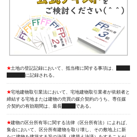
★
土地の登記記録において、抵当権に関する事項は、
権利部
（乙区）
に記録される。
★
宅地建物取引業法において、宅地建物取引業者が依頼者と
締結する宅地または建物の売買の媒介契約のうち、専任媒
介契約の有効期間は、最長
３ヵ月
である。
★
建物の区分所有等に関する法律（区分所有法）によれば、
集会において、区分所有建物を取り壊し、その敷地上に新
たに建物を建築する旨の決議（建替え決議）をすることが