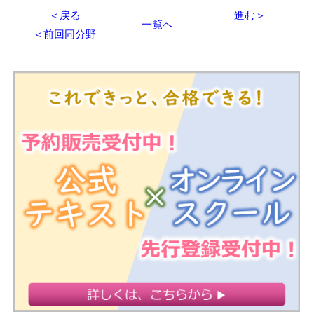
＜戻る
進む＞
一覧へ
＜前回同分野