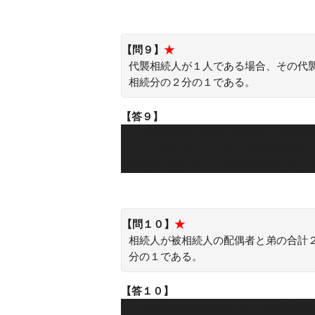
【問９】
★
代襲相続人が１人である場合、その代
相続分の２分の１である。
【答９】
×：代襲相続人の法定相続分は、被代
したものです。よって、代襲相続人が
受けるべきであった法定相続分と等し
【問１０】
★
相続人が被相続人の配偶者と弟の合計
分の１である。
【答１０】
×：相続人の組み合わせが、配偶者相