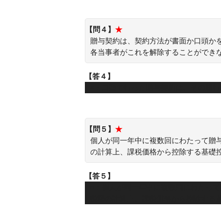
【問４】
★
贈与契約は、契約方法が書面か口頭か
各当事者がこれを解除することができ
【答４】
×：口頭で行った贈与契約は、その履
【問５】
★
個人が同一年中に複数回にわたって贈
の計算上、課税価格から控除する基礎
【答５】
○：個人が同一年中に複数回にわたっ
税額の計算上、課税価格から控除する