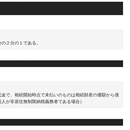
くする兄弟姉妹の法定相続分は、父母の双方を同じくする兄弟
分の２分の１である。
続分と等しいです。
代金で、相続開始時点で未払いのものは相続財産の価額から債
続人が非居住無制限納税義務者である場合）
除の対象にはなりません。