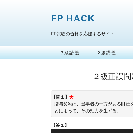
FP HACK
FP試験の合格を応援するサイト
３級講義
２級講義
２級正誤問
【問１】
★
贈与契約は、当事者の一方がある財産
とによって、その効力を生ずる。
【答１】
○：贈与契約は、当事者の一方がある