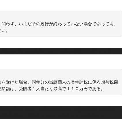
を問わず、いまだその履行が終わっていない場合であっても、
ない。
行が終わっていない部分については取り消すことができます。
与を受けた場合、同年分の当該個人の暦年課税に係る贈与税額
控除額は、受贈者１人当たり最高で１１０万円である。
て贈与を受けた場合、同年分の当該個人の暦年課税に係る贈与
基礎控除額は、受贈者１人当たり最高で１１０万円です。