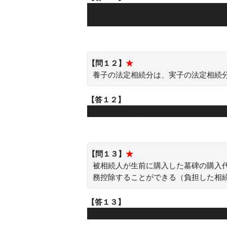
○：被相続人と父母の一方のみを同じ
姉妹の法定相続分の２分の１です。
【問１２】
★
養子の法定相続分は、実子の法定相続
【答１２】
×：養子の法定相続分は、実子の法定相
【問１３】
★
被相続人が生前に購入した墓碑の購入
務控除することができる（負担した相
【答１３】
×：非課税財産に係る債務は、債務控