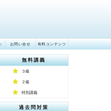
ぶ
お問い合せ
有料コンテンツ
無料講義
３級
２級
特別講義
過去問対策