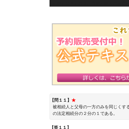
相続分は４分の３、血族相続人の法定
【問１１】
★
被相続人と父母の一方のみを同じくす
の法定相続分の２分の１である。
【答１１】