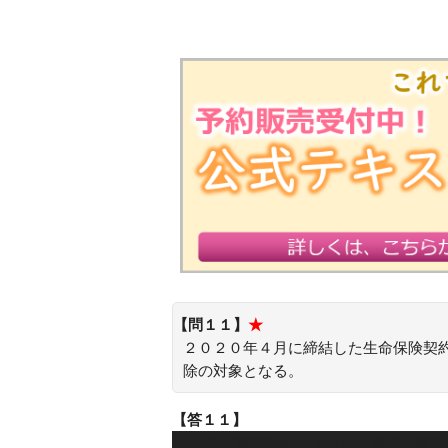
【問１１】
★
２０２０年４月に締結した生命保険契
除の対象となる。
【答１１】
×：災害割増特約のような、身体の障