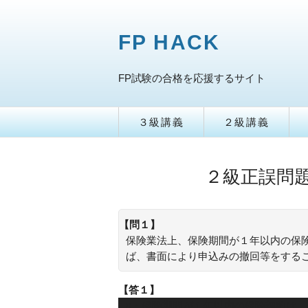
FP HACK
FP試験の合格を応援するサイト
３級講義
２級講義
２級正誤問題
【問１】
保険業法上、保険期間が１年以内の保
ば、書面により申込みの撤回等をする
【答１】
×：保険期間が１年以内の保険契約は