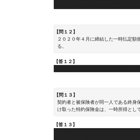
生命保険料控除の対象とはなりません
【問１２】
２０２０年４月に締結した一時払定額
る。
【答１２】
×：一時払定額個人年金保険契約の保
【問１３】
契約者と被保険者が同一人である終身
け取った特約保険金は、一時所得とし
【答１３】
×：契約者と被保険者が同一である終
取った特約保険金は非課税です。