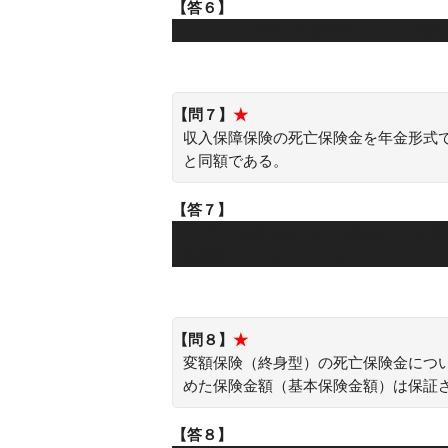
【答６】
×：こども保険（学資保険）では、契
【問７】
★
収入保障保険の死亡保険金を年金形式
と同額である。
【答７】
×：収入保障保険の死亡保険金を年金
取総額よりも多くなります。
【問８】
★
変額保険（終身型）の死亡保険金につ
めた保険金額（基本保険金額）は保証
【答８】