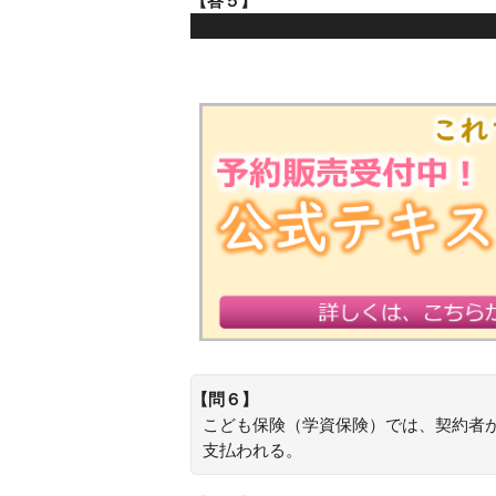
【答５】
×：養老保険では、被保険者に高度障
【問６】
こども保険（学資保険）では、契約者
支払われる。