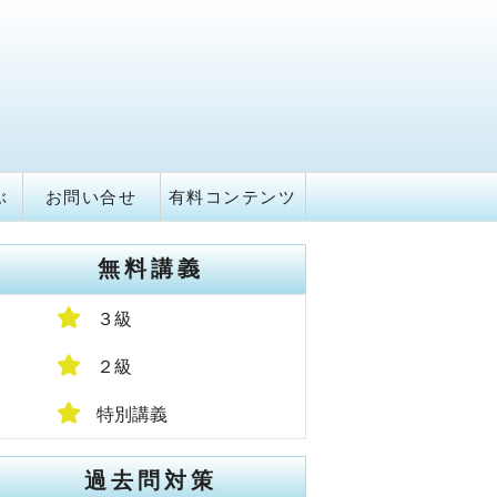
ぶ
お問い合せ
有料コンテンツ
無料講義
３級
２級
特別講義
過去問対策