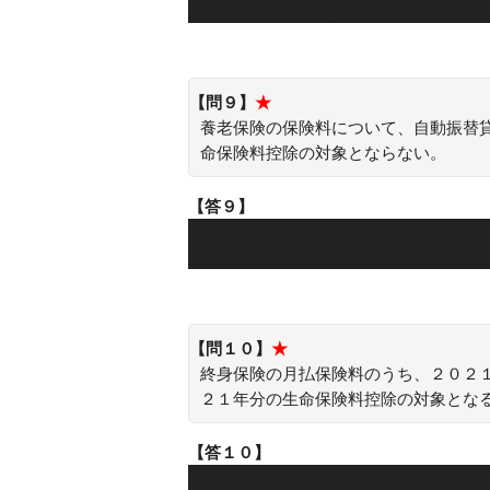
○：変額保険の死亡保険金には最低保証
【問９】
★
養老保険の保険料について、自動振替
命保険料控除の対象とならない。
【答９】
×：自動振替貸付によって保険料の払
りませんから、生命保険控除の対象と
【問１０】
★
終身保険の月払保険料のうち、２０２
２１年分の生命保険料控除の対象とな
【答１０】
○：生命保険料控除の対象となる金額