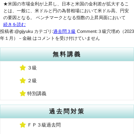
★米国の市場金利が上昇し、日本と米国の金利差が拡大するこ
とは、一般に、米ドルと円の為替相場において米ドル高、円安
の要因となる。 ベンチマークとなる指数の上昇局面において
続きを読む
投稿者:@gijyuku
カテゴリ:
過去問３級
Comment:
３級穴埋め（2023
年１月）－金融 は
コメントを受け付けていません
無料講義
３級
２級
特別講義
過去問対策
ＦＰ３級過去問