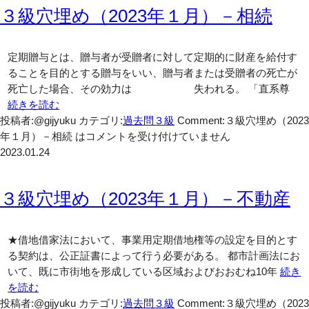
３級穴埋め（2023年１月）－相続
定期贈与とは、贈与者が受贈者に対して定期的に財産を給付す
ることを目的とする贈与をいい、贈与者または受贈者の死亡が
死亡した場合、その効力は 失われる。 「直系尊
続きを読む
投稿者:@gijyuku
カテゴリ:
過去問３級
Comment:
３級穴埋め（2023
年１月）－相続 は
コメントを受け付けていません
2023.01.24
３級穴埋め（2023年１月）－不動産
★借地借家法において、事業用定期借地権等の設定を目的とす
る契約は、公正証書によって行う必要がある。 都市計画法にお
いて、既に市街地を形成している区域およびおおむね10年
続き
を読む
投稿者:@gijyuku
カテゴリ:
過去問３級
Comment:
３級穴埋め（2023