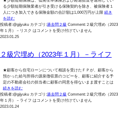
★少額短期保険は、低発生率保険および経過措置を適用してい
る少額短期保険業者が引き受ける保険契約を除き、被保険者１
人につき加入できる保険金額の合計額は1,000万円が上限
続き
を読む
投稿者:@gijyuku
カテゴリ:
過去問２級
Comment:
２級穴埋め（2023
年１月）－リスク は
コメントを受け付けていません
2023.01.25
２級穴埋め（2023年１月）－ライフ
★顧客から住宅ローンについて相談を受けたＦＰが、顧客から
預かった給与所得の源泉徴収票のコピーを、顧客に紹介する予
定の不動産会社の担当者に顧客の同意を得ないまま渡すことは
続きを読む
投稿者:@gijyuku
カテゴリ:
過去問２級
Comment:
２級穴埋め（2023
年１月）－ライフ は
コメントを受け付けていません
2023.01.24