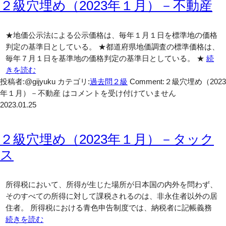
２級穴埋め（2023年１月）－不動産
★地価公示法による公示価格は、毎年１月１日を標準地の価格
判定の基準日としている。 ★都道府県地価調査の標準価格は、
毎年７月１日を基準地の価格判定の基準日としている。 ★
続
きを読む
投稿者:@gijyuku
カテゴリ:
過去問２級
Comment:
２級穴埋め（2023
年１月）－不動産 は
コメントを受け付けていません
2023.01.25
２級穴埋め（2023年１月）－タック
ス
所得税において、所得が生じた場所が日本国の内外を問わず、
そのすべての所得に対して課税されるのは、非永住者以外の居
住者。 所得税における青色申告制度では、納税者に記帳義務
続きを読む