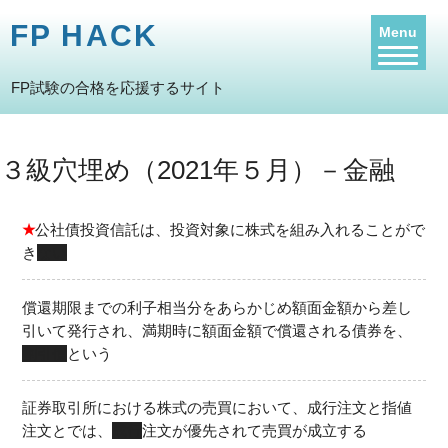
FP HACK
Menu
FP試験の合格を応援するサイト
３級穴埋め（2021年５月）－金融
★
公社債投資信託は、投資対象に株式を組み入れることがで
き
ない
償還期限までの利子相当分をあらかじめ額面金額から差し
引いて発行され、満期時に額面金額で償還される債券を、
割引債
という
証券取引所における株式の売買において、成行注文と指値
注文とでは、
成行
注文が優先されて売買が成立する