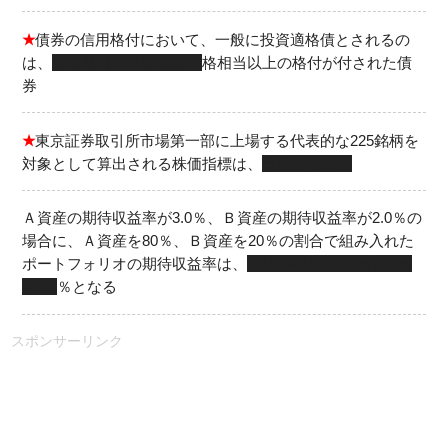
★
債券の信用格付において、一般に投資適格債とされるの
は、
ＢＢＢ（トリプルＢ）
格相当以上の格付が付された債
券
★
東京証券取引所市場第一部に上場する代表的な225銘柄を
対象として算出される株価指標は、
日経平均株価
Ａ資産の期待収益率が3.0％、Ｂ資産の期待収益率が2.0％の
場合に、Ａ資産を80％、Ｂ資産を20％の割合で組み入れた
ポートフォリオの期待収益率は、
3.0％×80％＋2.0％×20％
＝2.8
％となる
スポンサーリンク