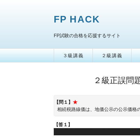
FP HACK
FP試験の合格を応援するサイト
３級講義
２級講義
２級正誤問題
【問１】
★
相続税路線価は、地価公示の公示価格
【答１】
×：相続税路線価は、公示価格の80％