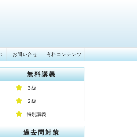
ぶ
お問い合せ
有料コンテンツ
無料講義
３級
２級
特別講義
過去問対策