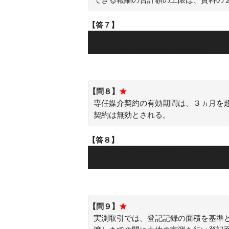
【答７】
×：媒介の報酬限度額は、貸主と借主
までしか受け取る事ができません。
【問８】
★
専任媒介契約の有効期間は、３ヵ月を
契約は無効とされる。
【答８】
×：専任媒介契約専属専任媒介契約の
縮されます。
【問９】
★
実測取引では、登記記録の面積を基準