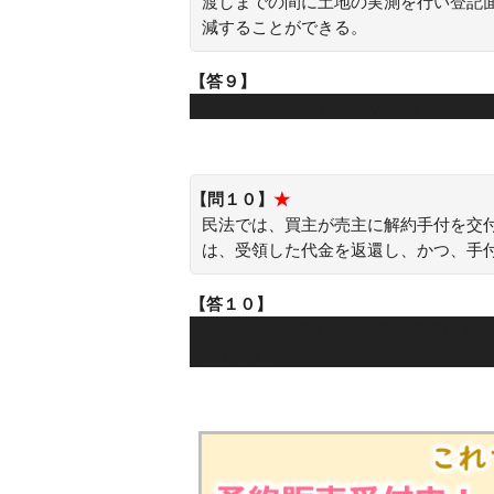
渡しまでの間に土地の実測を行い登記
減することができる。
【答９】
○：実測取引は有効な取引です。
【問１０】
★
民法では、買主が売主に解約手付を交
は、受領した代金を返還し、かつ、手
【答１０】
○：手付の放棄または倍額の償還によ
までです。