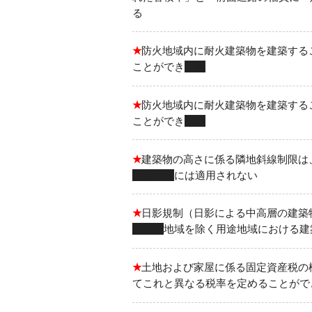
る
★
防火地域内に耐火建築物を建築する
ことができ
る
★
防火地域内に耐火建築物を建築する
ことができ
ない
★
建築物の高さに係る隣地斜線制限は
住居地域
には適用されない
★
日影規制（日影による中高層の建築
業専用
地域を除く用途地域における建
★
土地および家屋に係る固定資産税の
てこれと異なる税率を定めることがで