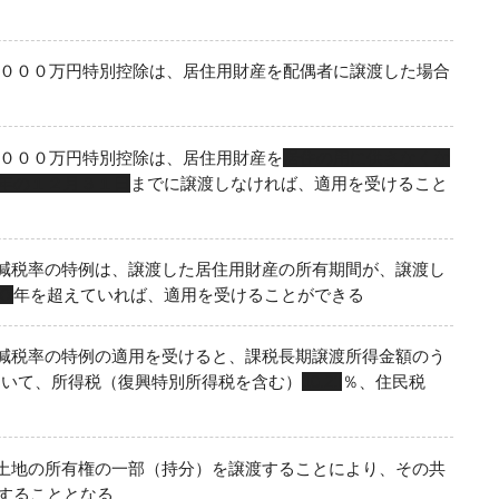
,０００万円特別控除は、居住用財産を配偶者に譲渡した場合
,０００万円特別控除は、居住用財産を
居住の用に供さなくな
年の１２月３１日
までに譲渡しなければ、適用を受けること
減税率の特例は、譲渡した居住用財産の所有期間が、譲渡し
０
年を超えていれば、適用を受けることができる
減税率の特例の適用を受けると、課税長期譲渡所得金額のう
ついて、所得税（復興特別所得税を含む）
10.21
％、住民税
土地の所有権の一部（持分）を譲渡することにより、その共
することとなる