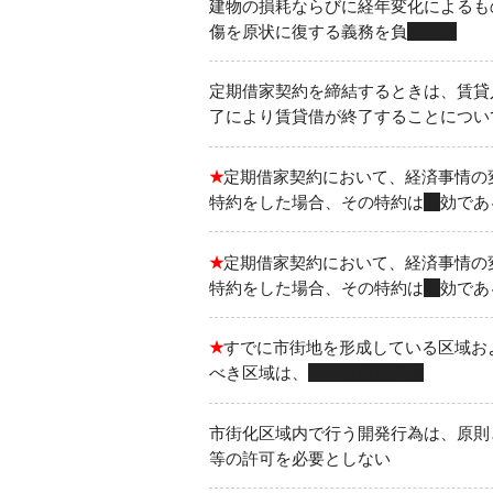
建物の損耗ならびに経年変化によるも
傷を原状に復する義務を負
わない
定期借家契約を締結するときは、賃貸
了により賃貸借が終了することについ
★
定期借家契約において、経済事情の
特約をした場合、その特約は
有
効であ
★
定期借家契約において、経済事情の
特約をした場合、その特約は
有
効であ
★
すでに市街地を形成している区域お
べき区域は、
市街化区域
市街化区域内で行う開発行為は、原則
等の許可を必要としない