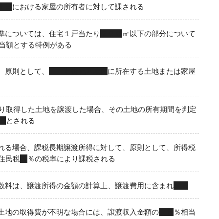
１日
における家屋の所有者に対して課される
準については、住宅１戸当たり
２００
㎡以下の部分について
当額とする特例がある
、原則として、
市街化区域内
に所在する土地または家屋
り取得した土地を譲渡した場合、その土地の所有期間を判定
日
とされる
れる場合、課税長期譲渡所得に対して、原則として、所得税
住民税
５
％の税率により課税される
数料は、譲渡所得の金額の計算上、譲渡費用に含まれ
る
土地の取得費が不明な場合には、譲渡収入金額の
５
％相当