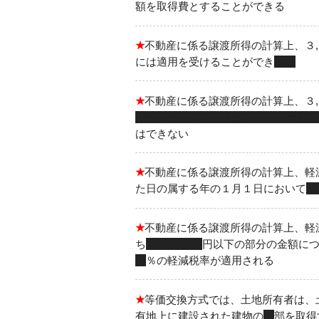
額を取得費とすることができる
★
不動産に係る譲渡所得の計算上、３
には適用を受けることができ
ない
★
不動産に係る譲渡所得の計算上、３
った日から３年を経過する日の属する
はできない
★
不動産に係る譲渡所得の計算上、軽
た日の属する年の１月１日において
１
★
不動産に係る譲渡所得の計算上、軽
ち
６,０００万
円以下の部分の金額に
４
％の軽減税率が適用される
★
等価交換方式では、土地所有者は、
有地上に建設された建物の
一
部を取得