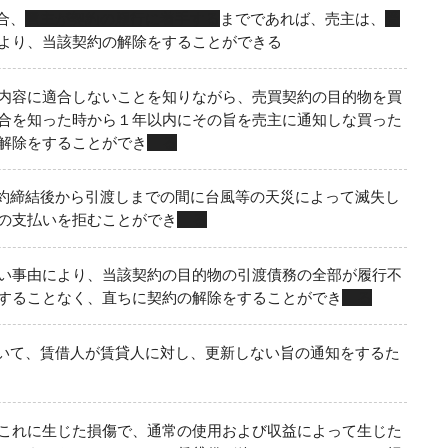
合、
買主が契約の履行に着手する
までであれば、売主は、
受
より、当該契約の解除をすることができる
内容に適合しないことを知りながら、売買契約の目的物を買
合を知った時から１年以内にその旨を売主に通知しな買った
解除をすることができ
る
約締結後から引渡しまでの間に台風等の天災によって滅失し
の支払いを拒むことができ
る
い事由により、当該契約の目的物の引渡債務の全部が履行不
することなく、直ちに契約の解除をすることができ
る
いて、賃借人が賃貸人に対し、更新しない旨の通知をするた
これに生じた損傷で、通常の使用および収益によって生じた