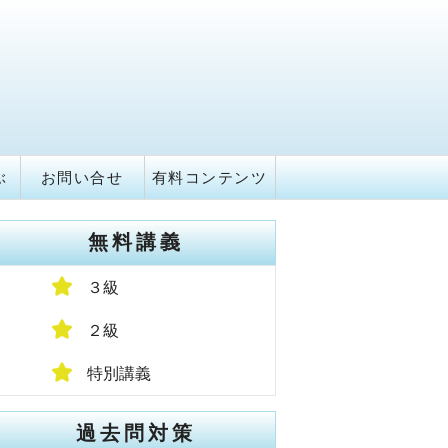
ぶ
お問い合せ
有料コンテンツ
無料講義
３級
２級
特別講義
過去問対策