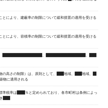
ことにより、建蔽率の制限について緩和措置の適用を受ける
ことにより、容積率の制限について緩和措置の適用を受ける
、
第一種低層住居専用地域
、
第二種低層住居専用地域
、
田園
物の高さの制限）は、原則として、
商業
地域、
工業
地域、
工
築物に適用される
標準税率は
１.４
％と定められており、各市町村は条例によっ
き
る