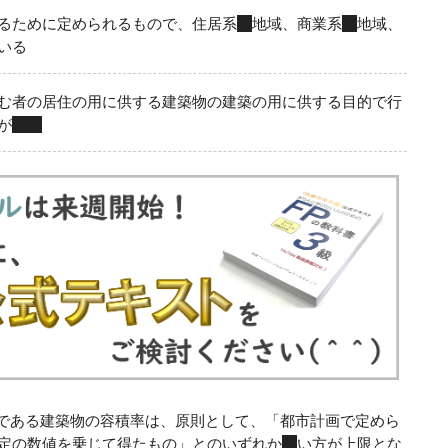
るために定められるもので、住居系
８
地域、商業系
２
地域、
いる
む者の居住の用に供する建築物の建築の用に供する目的で行
が
ない
である建築物の容積率は、原則として、「都市計画で定めら
定の数値を乗じて得たもの」とのいずれか
低
い方が上限とな