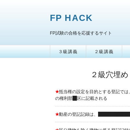
FP HACK
FP試験の合格を応援するサイト
３級講義
２級講義
２級穴埋め
★
抵当権の設定を目的とする登記では
の権利部
乙
区に記載される
★
動産の登記記録は、
法務局（登記所