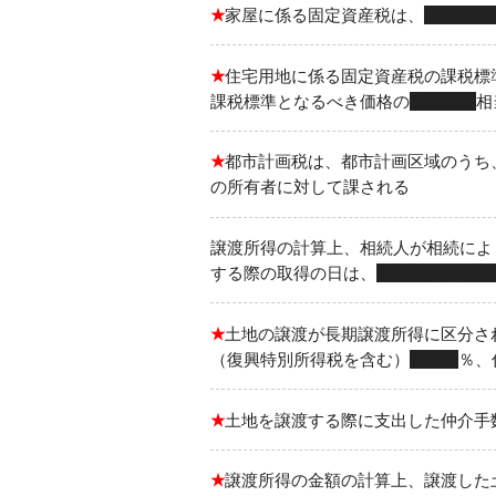
★
家屋に係る固定資産税は、
毎年１月
★
住宅用地に係る固定資産税の課税標
課税標準となるべき価格の
６分の１
相
★
都市計画税は、都市計画区域のうち
の所有者に対して課される
譲渡所得の計算上、相続人が相続によ
する際の取得の日は、
被相続人の取得
★
土地の譲渡が長期譲渡所得に区分さ
（復興特別所得税を含む）
15.315
％、
★
土地を譲渡する際に支出した仲介手
★
譲渡所得の金額の計算上、譲渡した