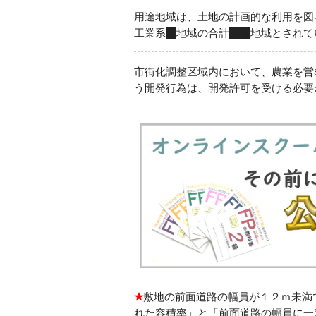
用途地域は、土地の計画的な利用を図
工業系
３
地域の合計
１３
地域とされて
市街化調整区域内において、農業を営
う開発行為は、開発許可を受ける必要
★
敷地の前面道路の幅員が１２ｍ未満
れた容積率」と「前面道路の幅員に一