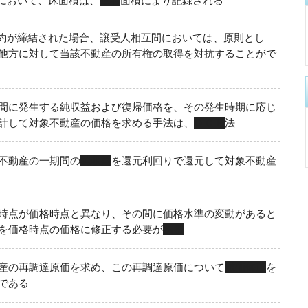
において、床面積は、
壁芯
面積により記録される
約が締結された場合、譲受人相互間においては、原則とし
他方に対して当該不動産の所有権の取得を対抗することがで
間に発生する純収益および復帰価格を、その発生時期に応じ
計して対象不動産の価格を求める手法は、
ＤＣＦ
法
不動産の一期間の
純収益
を還元利回りで還元して対象不動産
時点が価格時点と異なり、その間に価格水準の変動があると
を価格時点の価格に修正する必要が
ある
産の再調達原価を求め、この再調達原価について
減価修正
を
である