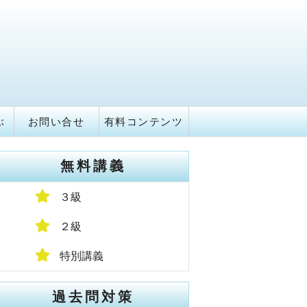
ぶ
お問い合せ
有料コンテンツ
無料講義
３級
２級
特別講義
過去問対策