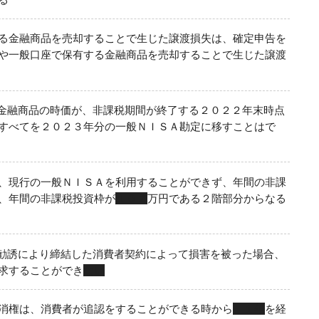
る金融商品を売却することで生じた譲渡損失は、確定申告を
や一般口座で保有する金融商品を売却することで生じた譲渡
金融商品の時価が、非課税期間が終了する２０２２年末時点
すべてを２０２３年分の一般ＮＩＳＡ勘定に移すことはで
、現行の一般ＮＩＳＡを利用することができず、年間の非課
、年間の非課税投資枠が
１０２
万円である２階部分からなる
勧誘により締結した消費者契約によって損害を被った場合、
求することができ
ない
消権は、消費者が追認をすることができる時から
１年
を経