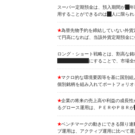
スーパー定期預金は、預入期間が
３
年
用することができるのは
個
人に限られ
★
為替先物予約を締結していない外貨
て円高になれば、当該外貨定期預金に
ロング・ショート戦略とは、割高な銘
持ち（ロング）
にすることで、市場全
★
マクロ的な環境要因等を基に国別組
個別銘柄を組み入れてポートフォリオ
★
企業の将来の売上高や利益の成長性
るグロース運用は、ＰＥＲやＰＢＲが
★
ベンチマークの動きにできる限り連
ブ運用は、アクティブ運用に比べて運