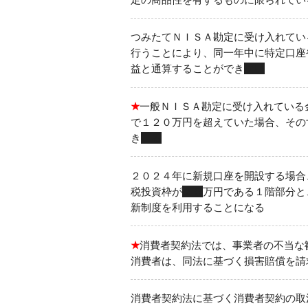
つみたてＮＩＳＡ勘定に受け入れてい
行うことにより、同一年中に特定口座
益と通算することができ
ない
★
一般ＮＩＳＡ勘定に受け入れている
で１２０万円を超えていた場合、その
き
る
２０２４年に新規口座を開設する場合
税投資枠が
２０
万円である１階部分と
新制度を利用することになる
★
消費者契約法では、事業者の不当な
消費者は、同法に基づく損害賠償を請
消費者契約法に基づく消費者契約の取