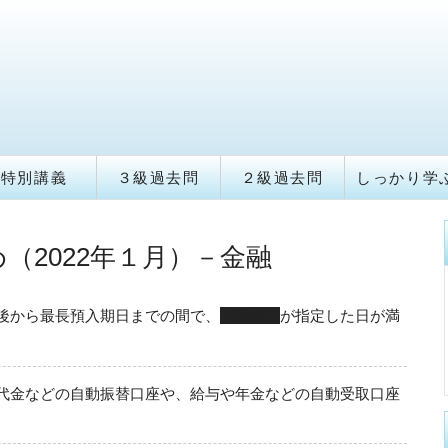
特別講義
３級過去問
２級過去問
しっかり学
（2022年１月）－金融
後から最長預入期日までの間で、
預金者
が指定した日が満
代金などの自動振替口座や、給与や年金などの自動受取口座