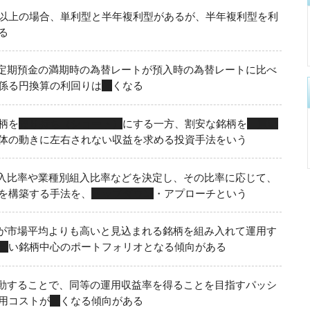
以上の場合、単利型と半年複利型があるが、半年複利型を利
る
定期預金の満期時の為替レートが預入時の為替レートに比べ
係る円換算の利回りは
低
くなる
柄を
売り持ち（ショート）
にする一方、割安な銘柄を
買い
体の動きに左右されない収益を求める投資手法をいう
入比率や業種別組入比率などを決定し、その比率に応じて、
を構築する手法を、
トップダウン
・アプローチという
が市場平均よりも高いと見込まれる銘柄を組み入れて運用す
高
い銘柄中心のポートフォリオとなる傾向がある
動することで、同等の運用収益率を得ることを目指すパッシ
用コストが
低
くなる傾向がある