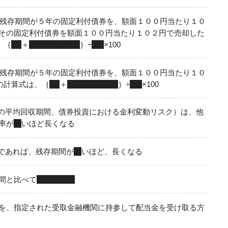
の残存期間が５年の固定利付債券を、額面１００円当たり１０
その固定利付債券を額面１００円当たり１０２円で売却した
、｛
0.3
＋
(102－101)÷２
｝÷
101
×100
の残存期間が５年の固定利付債券を、額面１００円当たり１０
の計算式は、｛
0.3
＋
(100－101)÷５
｝÷
101
×100
の平均回収期間、債券投資における金利変動リスク）は、他
率が
低
いほど長くなる
であれば、残存期間が
長
いほど、長くなる
間と比べて
等しくなる
を、指定された受取金融機関に持参して配当金を受け取る方