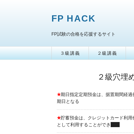
FP HACK
FP試験の合格を応援するサイト
３級講義
２級講義
２級穴埋め
★
期日指定定期預金は、据置期間経過
期日となる
★
貯蓄預金は、クレジットカード利用
として利用することができ
ない