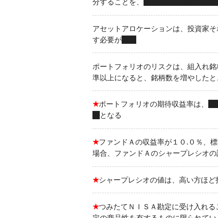
分することを、
アセットアロケーショ
アセットアロケーションは、投資家そ
す必要が
ある
ポートフォリオのリスクは、組入れ銘
準以上になると、銘柄数を増やしたと
★
ポートフォリオの期待収益率は、
組
値
となる
★
ファンドＡの収益率が１０.０％、標
場合、ファンドＡのシャープレシオの
★
シャープレシオの値は、高い方ほど
★
つみたてＮＩＳＡ勘定に受け入れる
定の商品性を有するものに限られてい