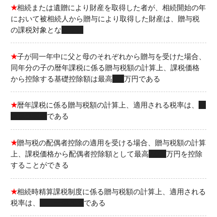
★
相続または遺贈により財産を取得した者が、相続開始の年
において被相続人から贈与により取得した財産は、贈与税
の課税対象とな
らない
★
子が同一年中に父と母のそれぞれから贈与を受けた場合、
同年分の子の暦年課税に係る贈与税額の計算上、課税価格
から控除する基礎控除額は最高
110
万円である
★
暦年課税に係る贈与税額の計算上、適用される税率は、
超
過累進税率
である
★
贈与税の配偶者控除の適用を受ける場合、贈与税額の計算
上、課税価格から配偶者控除額として最高
2,000
万円を控除
することができる
★
相続時精算課税制度に係る贈与税額の計算上、適用される
税率は、
一律20％
である