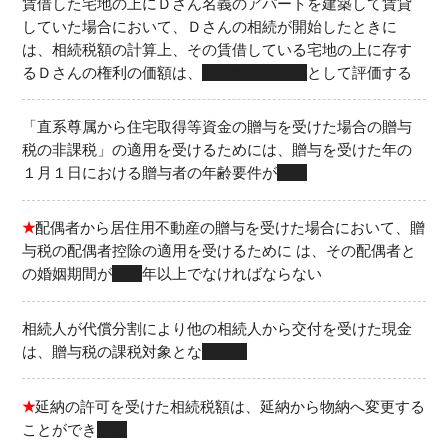
賃借した宅地の上にＤさん名義のアパートを建築して賃貸
していた場合において、Ｄさんの相続が開始したときに
は、相続税額の計算上、その賃借している宅地の上に存す
るＤさんの権利の価額は、
貸家建付借地権
として評価する
「直系尊属から住宅取得等資金の贈与を受けた場合の贈与
税の非課税」の適用を受けるためには、贈与を受けた年の
１月１日における贈与者の年齢要件が
ない
★
配偶者から居住用不動産の贈与を受けた場合において、贈
与税の配偶者控除の適用を受けるために は、その配偶者と
の婚姻期間が
２０
年以上でなければならない
相続人が代償分割により他の相続人から交付を受けた現金
は、贈与税の課税対象とな
らない
★
延納の許可を受けた相続税額は、延納から物納へ変更する
ことができ
る