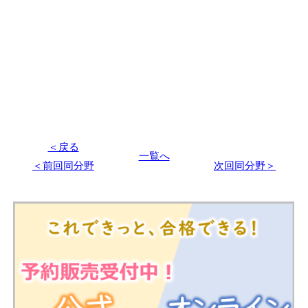
＜戻る
一覧へ
＜前回同分野
次回同分野＞