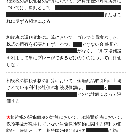
相続税の課税価格の計算において、外貨預金の邦貨換算に
ついては、原則として、
取引金融機関が公表する課税時期
における最終の対顧客直物電信買相場（ＴＴＢ）
またはこ
れに準ずる相場による
相続税の課税価格の計算において、ゴルフ会員権のうち、
株式の所有を必要とせず、かつ、
譲渡
できない会員権で、
返還を受けることができる預託金等
がなく、ゴルフ場施設
を利用して単にプレーができるだけのものについては評価
しない
相続税の課税価格の計算において、金融商品取引所に上場
されている利付公社債の相続税価額は、
市場価格
と
源泉所
得税相当額控除後の既経過利息の額
との合計額によって評
価する
★
相続税の課税価格の計算において、相続開始時において、
保険事故が発生していない生命保険契約に関する権利の価
額は、原則として、相続開始時における
解約返戻金
の額に