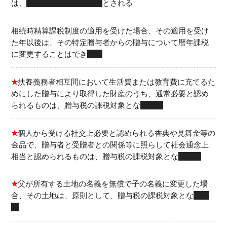
は、
贈与の履行があった時
とされる
相続時精算課税制度の適用を受けた場合、その適用を受け
た年以後は、その特定贈与者からの贈与について暦年課税
に変更することはでき
ない
★
扶養義務者相互間において生活費または教育費に充てるた
めにした贈与により取得した財産のうち、通常必要と認め
られるものは、贈与税の課税対象とな
らない
★
個人から受ける社交上必要と認められる香典や見舞金等の
金品で、贈与者と受贈者との関係等に照らして社会通念上
相当と認められるものは、贈与税の課税対象とな
らない
★
父が所有する土地の名義を無償で子の名義に変更した場
合、その土地は、原則として、贈与税の課税対象とな
る