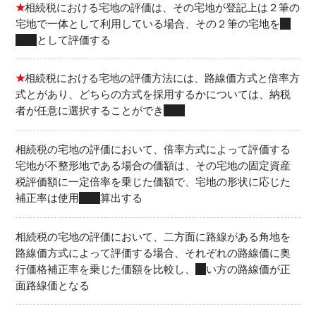
★
相続税における宅地の評価は、その宅地が登記上は２筆の
宅地で一体として利用している場合、その２筆の宅地を
１
画地
として評価する
★
相続税における宅地の評価方法には、路線価方式と倍率方
式とがあり、どちらの方式を採用するかについては、納税
者が任意に選択することができ
ない
相続税の宅地の評価において、倍率方式によって評価する
宅地が不整形地である場合の価額は、その宅地の固定資産
税評価額に一定倍率を乗じた価額で、宅地の形状に応じた
補正率は使用
せず
算出する
相続税の宅地の評価において、二方面に路線がある角地を
路線価方式によって評価する場合、それぞれの路線価に奥
行価格補正率を乗じた価額を比較し、
高
い方の路線価が正
面路線価となる