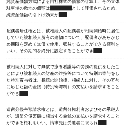
純資産価額方式による自社株式の価額の計算上、その立体
駐車場の敷地の価額は
自用地
として評価されるため、
純資産価額の引下げ効果が
ない
配偶者居住権とは、被相続人の配偶者が相続開始時に居住
していた被相続人所有の建物について、配偶者があらかじ
め期限を定めて無償で使用、収益することができる権利を
いい、その期間を終身に設定することができ
る
被相続人に対して無償で療養看護等の労務の提供をしたこ
とにより被相続人の財産の維持等について特別の寄与をし
た特別寄与者は、相続の開始後、相続人に対し、その寄与
に応じた額の金銭（特別寄与料）の支払いを請求すること
ができ
る
遺留分侵害額請求権とは、遺留分権利者およびその承継人
が、遺留分侵害額に相当する金銭の支払いを請求すること
ができる権利をいい、請求先は受遺者に限られ
ない