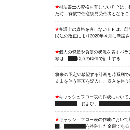
★
司法書士の資格を有しないＦＰは、
た時、有償で任意後見受任者となるこ
★
弁護士の資格を有しないＦＰは、顧
民法の改正により2020年４月に新設
★
個人の資産や負債の状況を表すバラ
額は、
作成
時点の時価で計上する
将来の予定や希望する計画を時系列で
支出を伴う事項を記入し、収入を伴う
★
キャッシュフロー表の作成において
元金均等）
、および、
金利の種別（変
★
キャッシュフロー表の作成において
税
、
社会保険料
を控除した金額である