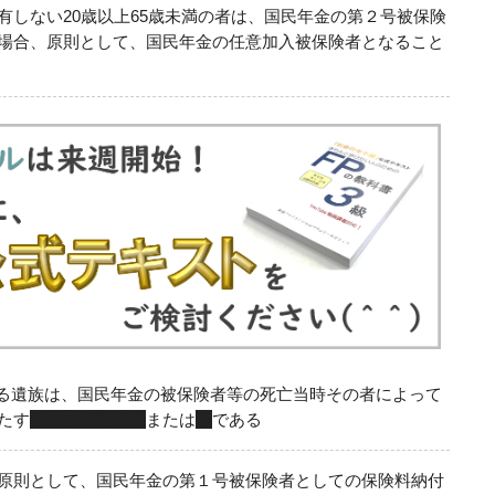
有しない20歳以上65歳未満の者は、国民年金の第２号被保険
場合、原則として、国民年金の任意加入被保険者となること
る遺族は、国民年金の被保険者等の死亡当時その者によって
たす
子のある配偶者
または
子
である
原則として、国民年金の第１号被保険者としての保険料納付