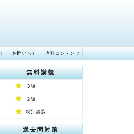
ぶ
お問い合せ
有料コンテンツ
無料講義
３級
２級
特別講義
過去問対策