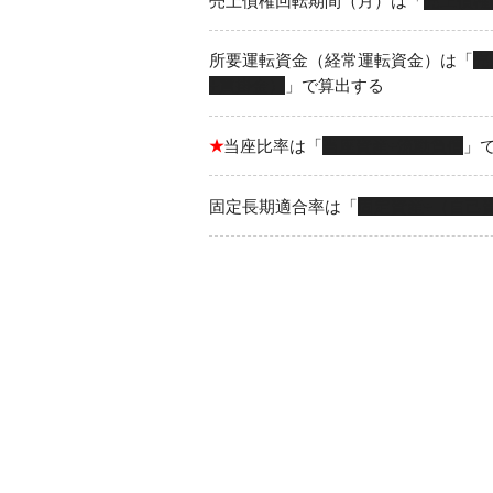
売上債権回転期間（月）は「
売上債権
所要運転資金（経常運転資金）は「
売
+買掛金）
」で算出する
★
当座比率は「
当座資産÷流動負債
」
固定長期適合率は「
固定資産÷（自己