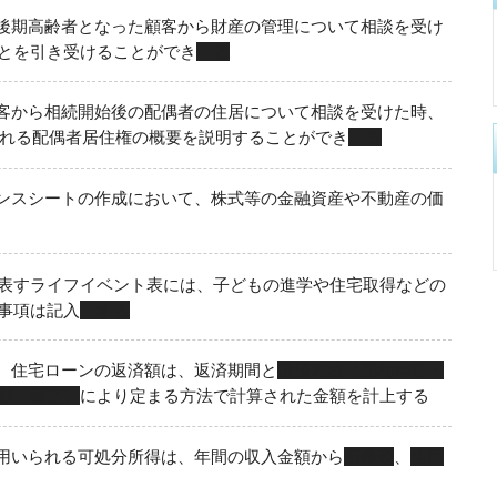
後期高齢者となった顧客から財産の管理について相談を受け
とを引き受けることができ
る
客から相続開始後の配偶者の住居について相談を受けた時、
される配偶者居住権の概要を説明することができ
る
ンスシートの作成において、株式等の金融資産や不動産の価
表すライフイベント表には、子どもの進学や住宅取得などの
事項は記入
する
、住宅ローンの返済額は、返済期間と
返済方法（元利均等・
動・固定）
により定まる方法で計算された金額を計上する
用いられる可処分所得は、年間の収入金額から
所得税
、
住民