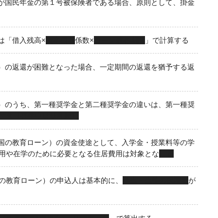
が国民年金の第１号被保険者である場合、原則として、掛金
は「借入残高×
資本回収
係数×
ローン残存期間
」で計算する
）の返還が困難となった場合、一定期間の返還を猶予する返
）のうち、第一種奨学金と第二種奨学金の違いは、第一種奨
付き（在学中は無利息）
国の教育ローン）の資金使途として、入学金・授業料等の学
用や在学のために必要となる住居費用は対象とな
る
の教育ローン）の申込人は基本的に、
学生・生徒の保護者
が