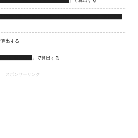
（受取手形+売掛金）÷月間売上高
」で算出する
上債権（受取手形+売掛金）+棚卸資産-買入債務（支払手形
で算出する
資本+固定負債）
」で算出する
スポンサーリンク