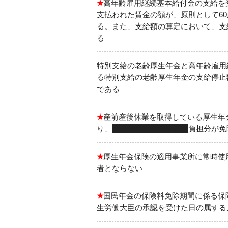
★
高年齢雇用継続基本給付金の支給を
支払われた賃金の額が、原則として6
る。また、支給額の算定において、支
る
特別支給の老齢厚生年金と高年齢雇用
る特別支給の老齢厚生年金の支給停止
である
★
産前産後休業を取得している厚生年
り、
被保険者および事業主
負担分が免
★
厚生年金保険の適用事業所に常時使
者とならない
★
国民年金の保険料免除期間に係る保
生労働大臣の承認を受けた日の属する