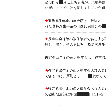
済期間が
36
月以上ある者が、老齢基礎
た者によって生計を同じくしていた遺
★
遺族厚生年金の年金額は、原則とし
れた老齢厚生年金の報酬比例部分の
４
★
厚生年金保険の被保険者である夫が
得した場合、その妻に対する遺族厚生
確定拠出年金の個人型年金は、運営管
★
確定拠出年金の個人型年金の加入者
できるのは、原則として、
60
歳から
★
確定拠出年金の個人型年金の加入者
の拠出限度額は年額
276,000
円である