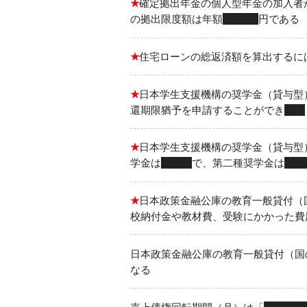
★
確定拠出年金の個人型年金の加入者
の拠出限度額は年額
816,000
円である
★
住宅ローンの総返済額を算出するに
★
日本学生支援機構の奨学金（貸与型
還期限猶予を申請することができ
る
★
日本学生支援機構の奨学金（貸与型
学金は
無利息
で、第二種奨学金は
利息
★
日本政策金融公庫の教育一般貸付（
校納付金や教材費、受験にかかった費
日本政策金融公庫の教育一般貸付（国
なる