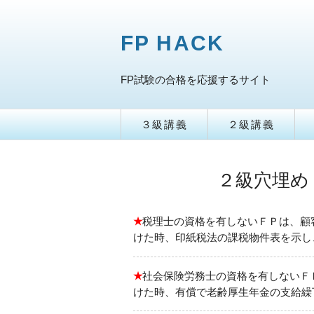
FP HACK
FP試験の合格を応援するサイト
３級講義
２級講義
２級穴埋め
★
税理士の資格を有しないＦＰは、顧
けた時、印紙税法の課税物件表を示し
★
社会保険労務士の資格を有しないＦ
けた時、有償で老齢厚生年金の支給繰