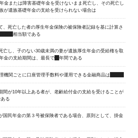
年金または障害基礎年金を受けないまま死亡し、その死亡し
族が遺族基礎年金の支給を受けられない場合は
て、死亡した者の厚生年金保険の被保険者記録を基に計算さ
分の３
相当額である
死亡し、子のない30歳未満の妻が遺族厚生年金の受給権を取
年金の支給期間は、最長で
５
年間である
理機関ごとに口座管理手数料や運用できる金融商品は
異なる
期間が10年以上ある者が、老齢給付金の支給を受けることが
である
が国民年金の第３号被保険者である場合、原則として、掛金