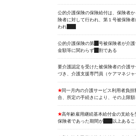
公的介護保険の保険給付は、保険者か
険者に対して行われ、第１号被保険者
われ
ない
公的介護保険の第
２
号被保険者が介護
金額等に関わらず
１
割である
要介護認定を受けた被保険者の介護サ
づき、介護支援専門員（ケアマネジャ
★
同一月内の介護サービス利用者負担
合、所定の手続きにより、その上限額
★
高年齢雇用継続基本給付金の支給を
保険者であった期間が
５年
以上あるこ