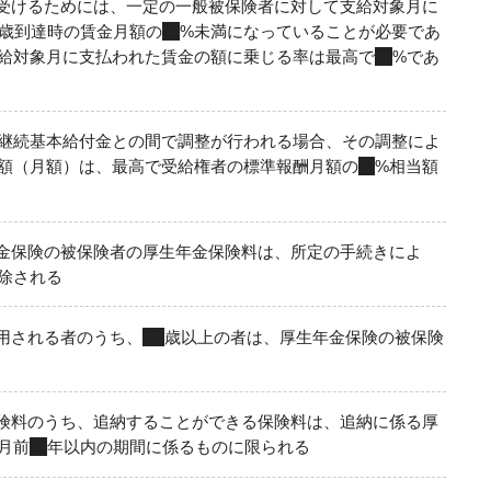
受けるためには、一定の一般被保険者に対して支給対象月に
0歳到達時の賃金月額の
75
%未満になっていることが必要であ
給対象月に支払われた賃金の額に乗じる率は最高で
15
%であ
継続基本給付金との間で調整が行われる場合、その調整によ
額（月額）は、最高で受給権者の標準報酬月額の
６
%相当額
金保険の被保険者の厚生年金保険料は、所定の手続きによ
除される
用される者のうち、
70
歳以上の者は、厚生年金保険の被保険
険料のうち、追納することができる保険料は、追納に係る厚
月前
10
年以内の期間に係るものに限られる