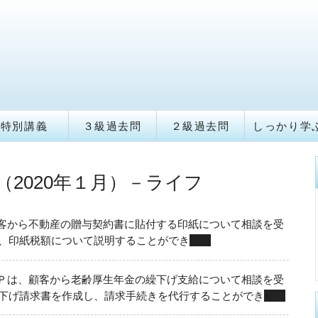
特別講義
３級過去問
２級過去問
しっかり学
（2020年１月）－ライフ
客から不動産の贈与契約書に貼付する印紙について相談を受
、印紙税額について説明することができ
る
Ｐは、顧客から老齢厚生年金の繰下げ支給について相談を受
下げ請求書を作成し、請求手続きを代行することができ
ない