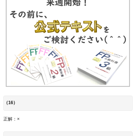
（16）
正解：×