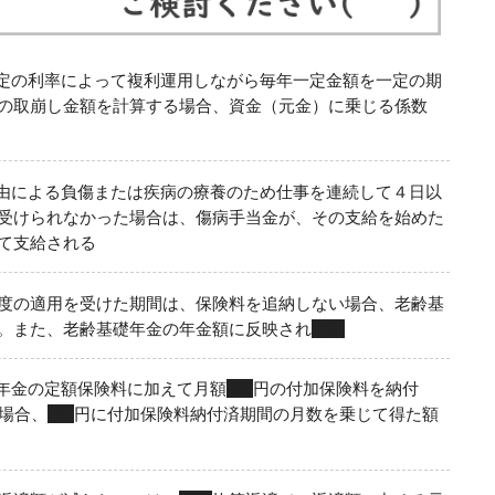
定の利率によって複利運用しながら毎年一定金額を一定の期
の取崩し金額を計算する場合、資金（元金）に乗じる係数
由による負傷または疾病の療養のため仕事を連続して４日以
受けられなかった場合は、傷病手当金が、その支給を始めた
て支給される
度の適用を受けた期間は、保険料を追納しない場合、老齢基
。また、老齢基礎年金の年金額に反映され
ない
年金の定額保険料に加えて月額
400
円の付加保険料を納付
場合、
200
円に付加保険料納付済期間の月数を乗じて得た額