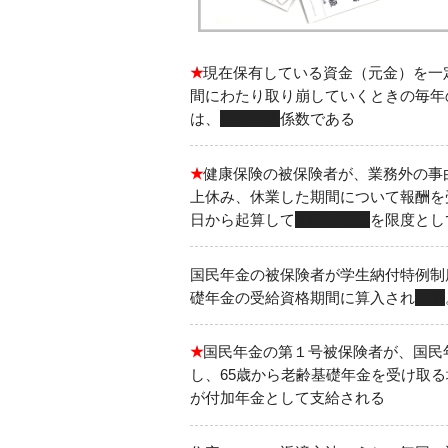
★
現在保有している資金（元金）を一
間にわたり取り崩していくときの毎年
は、
資本回収
係数である
★
健康保険の被保険者が、業務外の事
上休み、休業した期間について報酬を
日から起算して
１年６ヵ月
を限度とし
国民年金の被保険者が学生納付特例制
礎年金の受給資格期間に算入され
る
★
国民年金の第１号被保険者が、国民
し、65歳から老齢基礎年金を受け取る
が付加年金として支給される