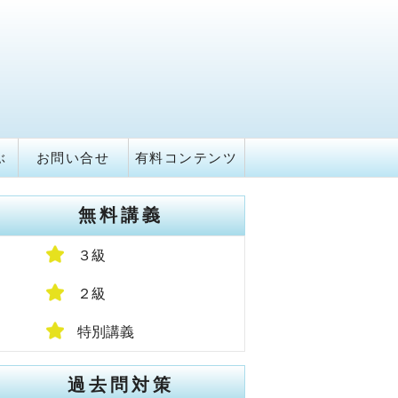
ぶ
お問い合せ
有料コンテンツ
無料講義
３級
２級
特別講義
過去問対策