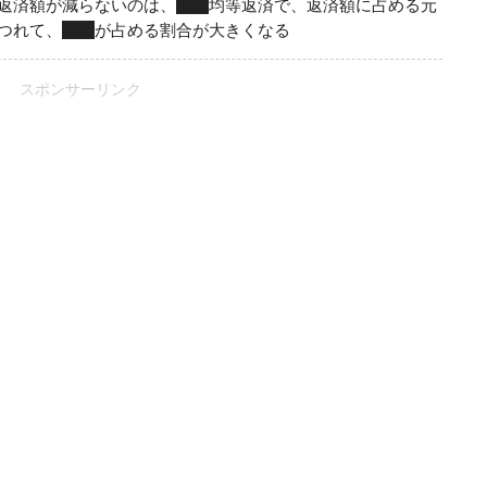
返済額が減らないのは、
元利
均等返済で、返済額に占める元
つれて、
元金
が占める割合が大きくなる
スポンサーリンク