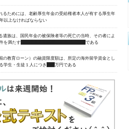
れるためには、老齢厚生年金の受給権者本人が有する厚生年
年以上なければならない
る遺族は、国民年金の被保険者等の死亡の当時、その者によ
件を満たす
「子のある配偶者」または「子」
である
国の教育ローン）の融資限度額は、所定の海外留学資金とし
る学生・生徒１人につき
350
万円である