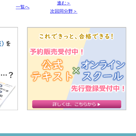
進む＞
一覧へ
次回同分野＞