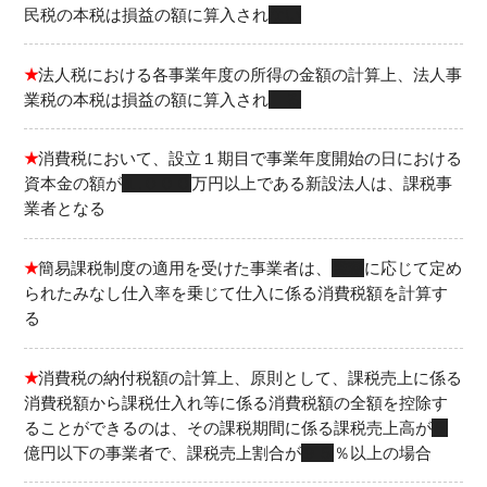
民税の本税は損益の額に算入され
ない
★
法人税における各事業年度の所得の金額の計算上、法人事
業税の本税は損益の額に算入され
る
★
消費税において、設立１期目で事業年度開始の日における
資本金の額が
１,０００
万円以上である新設法人は、課税事
業者となる
★
簡易課税制度の適用を受けた事業者は、
業種
に応じて定め
られたみなし仕入率を乗じて仕入に係る消費税額を計算す
る
★
消費税の納付税額の計算上、原則として、課税売上に係る
消費税額から課税仕入れ等に係る消費税額の全額を控除す
ることができるのは、その課税期間に係る課税売上高が
５
億円以下の事業者で、課税売上割合が
９５
％以上の場合