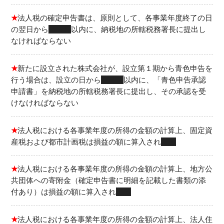
★
法人税の確定申告書は、原則として、各事業年度終了の日
の翌日から
２ヵ月
以内に、納税地の所轄税務署長に提出し
なければならない
★
新たに設立された株式会社が、設立第１期から青色申告を
行う場合は、設立の日から
３ヵ月
以内に、「青色申告承認
申請書」を納税地の所轄税務署長に提出し、その承認を受
けなければならない
★
法人税における各事業年度の所得の金額の計算上、固定資
産税および都市計画税は損益の額に算入され
る
★
法人税における各事業年度の所得の金額の計算上、地方公
共団体への寄附金（確定申告書に明細を記載した書類の添
付あり）は損益の額に算入され
る
★
法人税における各事業年度の所得の金額の計算上、法人住