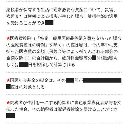
納税者が保有する生活に通常必要な資産について、災害、
盗難または横領による損失が生じた場合、雑損控除の適用
を受けることができ
る
★
医療費控除（「特定一般用医療品等購入費を支払った場合
の医療費控除の特例」を除く）の控除額は、その年中に支
払った医療費の金額（保険金等により補てんされる部分の
金額を除く）の合計額から、総所得金額等の
５
％相当額も
しくは
10万
円を控除して計算される
★
国民年金基金の掛金は、その
全
額が
社会保険
料
控除の対象となる
★
納税者が生計を一にする配偶者に青色事業専従者給与を支
払った場合、その納税者は配偶者控除を受けることができ
ない