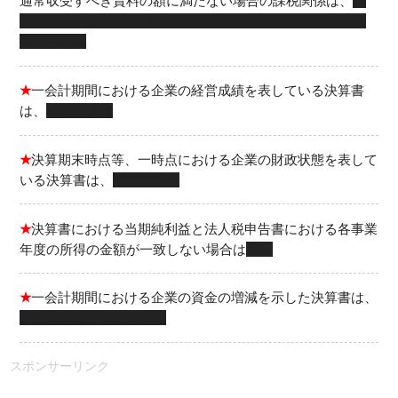
通常収受すべき賃料の額に満たない場合の課税関係は、
役
員が負担した賃料と通常収受すべき賃料との差額が役員給
与とされる
★
一会計期間における企業の経営成績を表している決算書
は、
損益計算書
★
決算期末時点等、一時点における企業の財政状態を表して
いる決算書は、
貸借対照表
★
決算書における当期純利益と法人税申告書における各事業
年度の所得の金額が一致しない場合は
ある
★
一会計期間における企業の資金の増減を示した決算書は、
キャッシュフロー計算書
スポンサーリンク