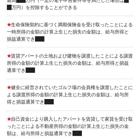
最高
５５
万円（一定の電子申告要件等を満たした場合は
６
５
万円）を控除することができる
★
生命保険契約に基づく満期保険金を受け取ったことによる
一時所得の金額の計算上生じた損失の金額は、給与所得と
損益通算でき
ない
★
賃貸アパートの土地および建物を譲渡したことによる譲渡
所得の金額の計算上生じた損失の金額は、給与所得と損益
通算でき
ない
★
健全に経営されていたゴルフ場の会員権を譲渡したことに
よる譲渡所得の金額の計算上生じた損失の金額は、給与所
得と損益通算でき
ない
★
自己資金により購入したアパートを賃貸して家賃を受け取
ったことによる不動産所得の金額の計算上生じた損失の金
額は、給与所得と損益通算でき
る