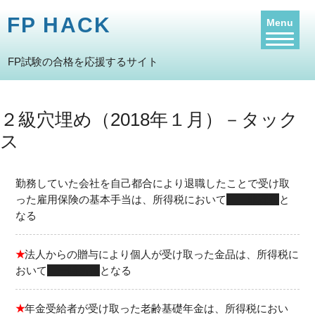
FP HACK
Menu
FP試験の合格を応援するサイト
２級穴埋め（2018年１月）－タック
ス
勤務していた会社を自己都合により退職したことで受け取
った雇用保険の基本手当は、所得税において
非課税
と
なる
★
法人からの贈与により個人が受け取った金品は、所得税に
おいて
一時所得
となる
★
年金受給者が受け取った老齢基礎年金は、所得税におい