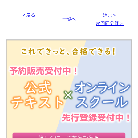
＜戻る
進む＞
一覧へ
次回同分野＞