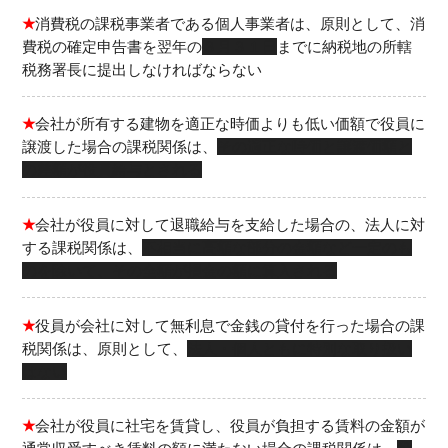
★
消費税の課税事業者である個人事業者は、原則として、消
費税の確定申告書を翌年の
３月３１日
までに納税地の所轄
税務署長に提出しなければならない
★
会社が所有する建物を適正な時価よりも低い価額で役員に
譲渡した場合の課税関係は、
その適正な時価と譲渡価額と
の差額が役員給与とされる
★
会社が役員に対して退職給与を支給した場合の、法人に対
する課税関係は、
不相当に高額な部分の金額など一定のも
のを除いて、その全額が損金の額に算入される
★
役員が会社に対して無利息で金銭の貸付を行った場合の課
税関係は、原則として、
法人・個人ともに特別な取り扱い
はない
★
会社が役員に社宅を賃貸し、役員が負担する賃料の金額が